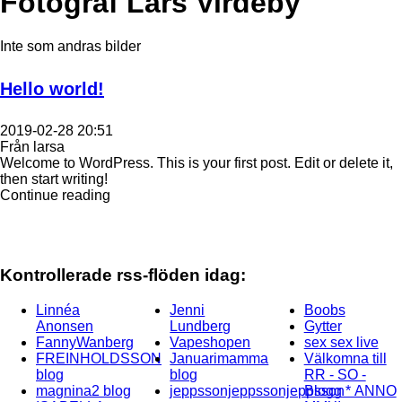
Fotograf Lars Virdeby
Inte som andras bilder
Hello world!
2019-02-28 20:51
Från larsa
Welcome to WordPress. This is your first post. Edit or delete it,
then start writing!
Continue reading
Kontrollerade rss-flöden idag:
Linnéa
Jenni
Boobs
Anonsen
Lundberg
Gytter
FannyWanberg
Vapeshopen
sex sex live
FREINHOLDSSON
Januarimamma
Välkomna till
blog
blog
RR - SO -
magnina2 blog
jeppssonjeppssonjeppsson
Blogg * ANNO