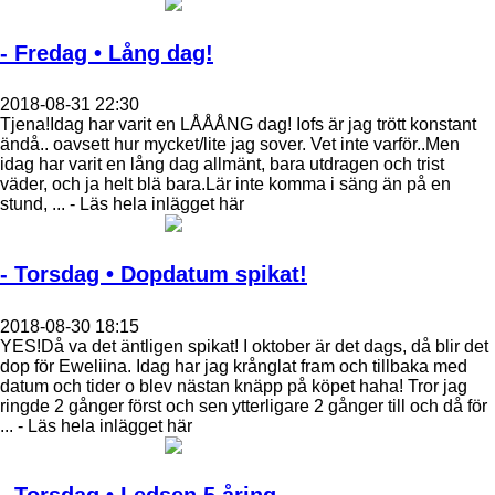
- Fredag • Lång dag!
2018-08-31 22:30
Tjena!Idag har varit en LÅÅÅNG dag! Iofs är jag trött konstant
ändå.. oavsett hur mycket/lite jag sover. Vet inte varför..Men
idag har varit en lång dag allmänt, bara utdragen och trist
väder, och ja helt blä bara.Lär inte komma i säng än på en
stund, ... - Läs hela inlägget här
- Torsdag • Dopdatum spikat!
2018-08-30 18:15
YES!Då va det äntligen spikat! I oktober är det dags, då blir det
dop för Eweliina. Idag har jag krånglat fram och tillbaka med
datum och tider o blev nästan knäpp på köpet haha! Tror jag
ringde 2 gånger först och sen ytterligare 2 gånger till och då för
... - Läs hela inlägget här