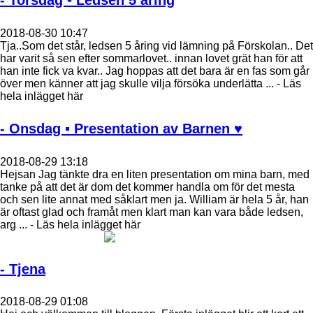
- Torsdag • Ledsen 5 åring
2018-08-30 10:47
Tja..Som det står, ledsen 5 åring vid lämning på Förskolan.. Det
har varit så sen efter sommarlovet.. innan lovet grät han för att
han inte fick va kvar.. Jag hoppas att det bara är en fas som går
över men känner att jag skulle vilja försöka underlätta ... - Läs
hela inlägget här
- Onsdag ▪ Presentation av Barnen ♥
2018-08-29 13:18
Hejsan Jag tänkte dra en liten presentation om mina barn, med
tanke på att det är dom det kommer handla om för det mesta
och sen lite annat med såklart men ja. William är hela 5 år, han
är oftast glad och framåt men klart man kan vara både ledsen,
arg ... - Läs hela inlägget här
- Tjena
2018-08-29 01:08