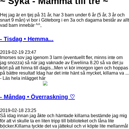
~ Syka - Mamma till tre ~
Hej jag är en tjej på 31 år, har 3 barn under 6 år (5 år, 3 år och
snart 9 mån) vi bor i Göteborg i en 3a och dagarna består av allt
vad barn innebär ^^,
- Tisdag • Hemma...
2019-02-19 23:47
Imorses sov jag igenom 3 larm (eventuellt fler, minns inte om
jag snozza) så när jag vaknade av Eweliina 8.20 så va det ju
kört på att hinna till dagis...Men vi kör imorgon igen och hoppas
på bättre resultat! Idag har det inte hänt så mycket, killarna va ...
- Läs hela inlägget här
- Måndag • Överraskning ♡
2019-02-18 23:25
Så idag innan jag åkte och hämtade killarna bestämde jag mig
för att vi skulle ta en liten tripp till biblioteket och låna lite
böcker.Killarna tyckte det va jättekul och vi köpte lite mellanmål