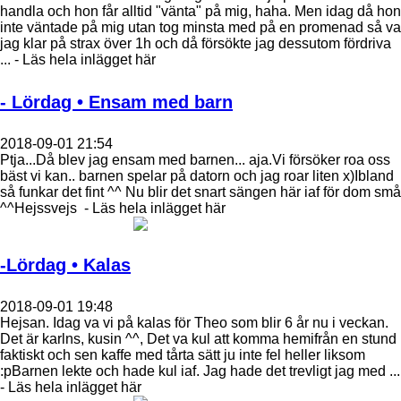
handla och hon får alltid "vänta" på mig, haha. Men idag då hon
inte väntade på mig utan tog minsta med på en promenad så va
jag klar på strax över 1h och då försökte jag dessutom fördriva
... - Läs hela inlägget här
- Lördag • Ensam med barn
2018-09-01 21:54
Ptja...Då blev jag ensam med barnen... aja.Vi försöker roa oss
bäst vi kan.. barnen spelar på datorn och jag roar liten x)Ibland
så funkar det fint ^^ Nu blir det snart sängen här iaf för dom små
^^Hejssvejs - Läs hela inlägget här
-Lördag • Kalas
2018-09-01 19:48
Hejsan. Idag va vi på kalas för Theo som blir 6 år nu i veckan.
Det är karlns, kusin ^^, Det va kul att komma hemifrån en stund
faktiskt och sen kaffe med tårta sätt ju inte fel heller liksom
:pBarnen lekte och hade kul iaf. Jag hade det trevligt jag med ...
- Läs hela inlägget här