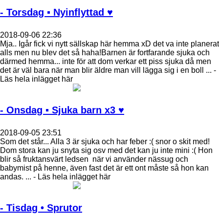
- Torsdag ▪ Nyinflyttad ♥
2018-09-06 22:36
Mja.. Igår fick vi nytt sällskap här hemma xD det va inte planerat
alls men nu blev det så haha!Barnen är fortfarande sjuka och
därmed hemma... inte för att dom verkar ett piss sjuka då men
det är väl bara när man blir äldre man vill lägga sig i en boll ... -
Läs hela inlägget här
- Onsdag ▪ Sjuka barn x3 ♥
2018-09-05 23:51
Som det står... Alla 3 är sjuka och har feber :( snor o skit med!
Dom stora kan ju snyta sig osv med det kan ju inte mini :( Hon
blir så fruktansvärt ledsen när vi använder nässug och
babymist på henne, även fast det är ett ont måste så hon kan
andas. ... - Läs hela inlägget här
- Tisdag • Sprutor