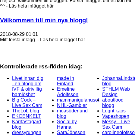
Hej och välkommen till bloggen. Första inlägget blir ett kort ett
^^ - Läs hela inlägget här
Välkommen till min nya blogg!
2018-08-29 01:01
Mitt första inlägg. - Läs hela inlägget här
Kontrollerade rss-flöden idag:
Livet innan dig
made in
JohannaLindst
- en blogg om
Finland
blog
IVF & ofrivillig
Emeline
STHLM Web
barnlöshet
Adolfsson
Design
Big Cock –
mammanigulahuset
aboutfood
Live Sex Cam
NHL-Gambler
blogg
TheLoL blog
moasöderlund
Lugnt kaos
EKOENKELT
blog
Vapeshopen
Karrfastagard
Social by
Messy – Live
blog
Hanna
Sex Cam
dressyrungen
SaraJönsson
carolineolofss