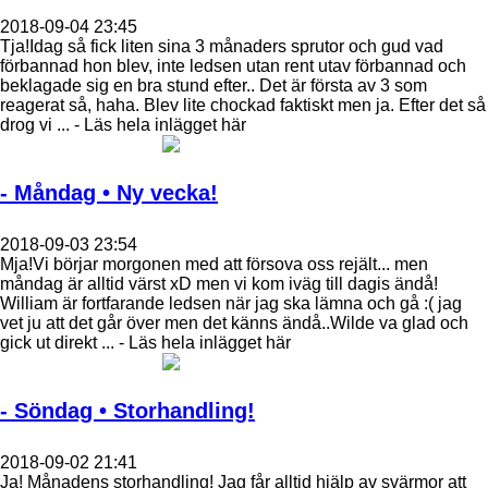
2018-09-04 23:45
Tja!Idag så fick liten sina 3 månaders sprutor och gud vad
förbannad hon blev, inte ledsen utan rent utav förbannad och
beklagade sig en bra stund efter.. Det är första av 3 som
reagerat så, haha. Blev lite chockad faktiskt men ja. Efter det så
drog vi ... - Läs hela inlägget här
- Måndag • Ny vecka!
2018-09-03 23:54
Mja!Vi börjar morgonen med att försova oss rejält... men
måndag är alltid värst xD men vi kom iväg till dagis ändå!
William är fortfarande ledsen när jag ska lämna och gå :( jag
vet ju att det går över men det känns ändå..Wilde va glad och
gick ut direkt ... - Läs hela inlägget här
- Söndag • Storhandling!
2018-09-02 21:41
Ja! Månadens storhandling! Jag får alltid hjälp av svärmor att