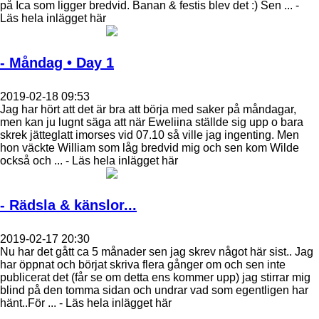
på Ica som ligger bredvid. Banan & festis blev det :) Sen ... -
Läs hela inlägget här
- Måndag • Day 1
2019-02-18 09:53
Jag har hört att det är bra att börja med saker på måndagar,
men kan ju lugnt säga att när Eweliina ställde sig upp o bara
skrek jätteglatt imorses vid 07.10 så ville jag ingenting. Men
hon väckte William som låg bredvid mig och sen kom Wilde
också och ... - Läs hela inlägget här
- Rädsla & känslor...
2019-02-17 20:30
Nu har det gått ca 5 månader sen jag skrev något här sist.. Jag
har öppnat och börjat skriva flera gånger om och sen inte
publicerat det (får se om detta ens kommer upp) jag stirrar mig
blind på den tomma sidan och undrar vad som egentligen har
hänt..För ... - Läs hela inlägget här