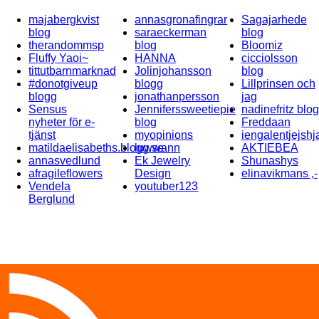
majabergkvist
annasgronafingrar
Sagajarhede
blog
saraeckerman
blog
therandommsp
blog
Bloomiz
Fluffy Yaoi~
HANNA
cicciolsson
tittutbarnmarknad
Jolinjohansson
blog
#donotgiveup
blogg
Lillprinsen och
blogg
jonathanpersson
jag
Sensus
Jenniferssweetiepie
nadinefritz blog
nyheter för e-
blog
Freddaan
tjänst
myopinions
iengalentjejshj
matildaelisabeths.blogg.se
luwwann
AKTIEBEA
annasvedlund
Ek Jewelry
Shunashys
afragileflowers
Design
elinavikmans ,-
Vendela
youtuber123
Berglund