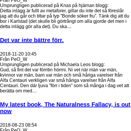
Från PeO_W
Ursprungligen publicerad på Knas på hjärnan blogg:
Detta inlägg är fullt av metaforer, gillar du inte det så föreslår
jag att du går och tittar på typ ”Bonde söker fru”. Tänk dig att du
bor i Karlstad (det skulle bli görtrångt om alla gjorde det men i
detta inlägg gör alla det). Du ska…
Det var inte bättre förr.
2018-11-20 10:45
Från PeO_W
Ursprungligen publicerad på Michaela Leos blogg:
Gud, så fint det var förritin hörrni. Ni vet när män var män,
kvinnor var män, barn var män och små håriga varelser från
Alfa Centauri verkligen var små håriga varelser från Alfa
Centauri. Den där ljuva ”förr i tiden” som så många i dag vet att
berätta om med…
My latest book, The Naturalness Fallacy, is out
now
2018-08-23 08:54
Från PeO_W