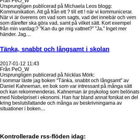
Från PeO_W
Ursprungligen publicerad på Michaela Leos blogg:
Kommunikation. Att gå från ett ? till ett ! när vi kommunicerar.
När vi är överens om vad som sagts, vad det innebär och vem
som därefter ska göra vad, samt på vilket sätt. Kort exempel
från min vardag:? ”Kan du ge mig vattnet?” ”Ja.” Inget mer
händer. Jag…
Tänka, snabbt och långsamt i skolan
2017-01-12 11:43
Från PeO_W
Ursprungligen publicerad på Nicklas Mörk:
I sommar läste jag boken “Tänka, snabbt och långsamt” av
Daniel Kahneman, en bok som var intressant på många sätt
och kan rekommenderas. Kahneman är psykolog som belönats
med Nobelpriset i ekonomi. Han har bland annat forskat en del
kring beslutsfattande och många av beskrivningarna av
situationer i boken…
Kontrollerade rss-flöden idag: