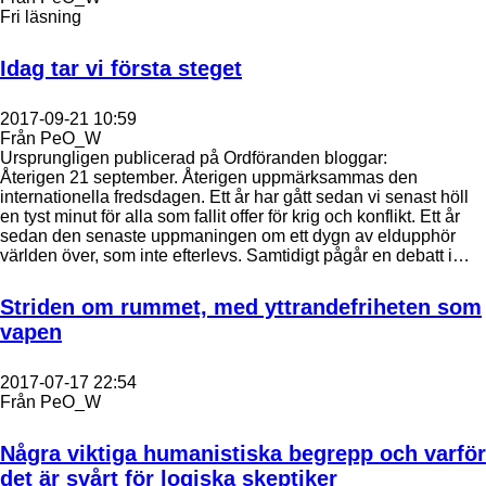
Fri läsning
Idag tar vi första steget
2017-09-21 10:59
Från PeO_W
Ursprungligen publicerad på Ordföranden bloggar:
Återigen 21 september. Återigen uppmärksammas den
internationella fredsdagen. Ett år har gått sedan vi senast höll
en tyst minut för alla som fallit offer för krig och konflikt. Ett år
sedan den senaste uppmaningen om ett dygn av eldupphör
världen över, som inte efterlevs. Samtidigt pågår en debatt i…
Striden om rummet, med yttrandefriheten som
vapen
2017-07-17 22:54
Från PeO_W
Några viktiga humanistiska begrepp och varför
det är svårt för logiska skeptiker