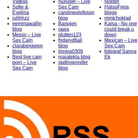
Videos
Nurugel – Live
Nordin
Sofie &
Sex Cam
HälsoFreja
Evelina
carolineolofsson
blogg
julihhzz
blog
mintchoklad
eemmawallin
Banojen
Kajsa - No one
blog
rawa
could break u
Messy – Live
plutten123
down
Sex Cam
fridarydfjall
Mexican – Live
claraberggren
blog
Sex Cam
blog
linnea0309
fotograf Sanna
Best live cam
majatekla blog
Ek
porn – Live
stafrinjennifer
Sex Cam
blog