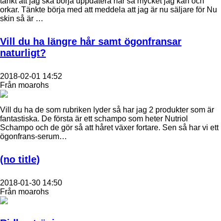
tänkt att jag ska börja uppdatera här så mycket jag kan och
orkar. Tänkte börja med att meddela att jag är nu säljare för Nu
skin så är …
Vill du ha längre hår samt ögonfransar
naturligt?
2018-02-01 14:52
Från moarohs
Vill du ha de som rubriken lyder så har jag 2 produkter som är
fantastiska. De första är ett schampo som heter Nutriol
Schampo och de gör så att håret växer fortare. Sen så har vi ett
ögonfrans-serum…
(no title)
2018-01-30 14:50
Från moarohs