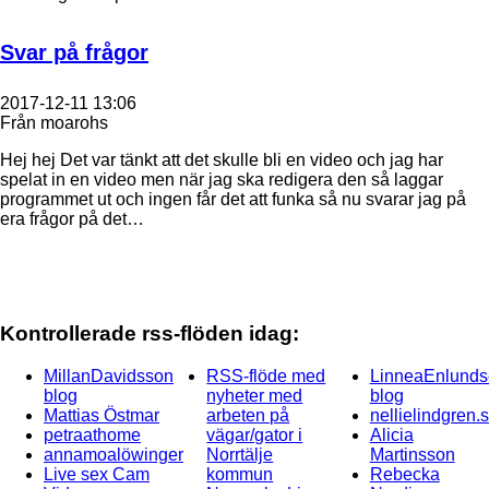
Svar på frågor
2017-12-11 13:06
Från moarohs
Hej hej Det var tänkt att det skulle bli en video och jag har
spelat in en video men när jag ska redigera den så laggar
programmet ut och ingen får det att funka så nu svarar jag på
era frågor på det…
Kontrollerade rss-flöden idag:
MillanDavidsson
RSS-flöde med
LinneaEnlunds
blog
nyheter med
blog
Mattias Östmar
arbeten på
nellielindgren.
petraathome
vägar/gator i
Alicia
annamoalöwinger
Norrtälje
Martinsson
Live sex Cam
kommun
Rebecka