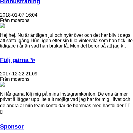
Ridhusträning
2018-01-07 16:04
Från moarohs
Hej hej. Nu är äntligen jul och nyår över och det har blivit dags
att sätta igång Húni igen efter sin lilla vintervila som han fick lite
tidigare i år än vad han brukar få. Men det beror på att jag k…
Följ gärna ✨
2017-12-22 21:09
Från moarohs
Ni får gärna följ mig på mina Instagramkonton. De ena är mer
privat å lägger upp lite allt möjligt vad jag har för mig i livet och
de andra är min team konto där de bommas med hästbilder 👌🏻
✨
Sponsor