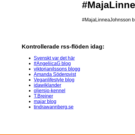
#MajaLinn
#MajaLinneaJohnsson b
Kontrollerade rss-flöden idag:
Svenskt var det här
#AngeliicaG blog
viktorianilssons blogg
Amanda Söderqvist
Veganlifestyle blog
idawiklander
oljersjo-kennel
T.Breiner
majar blog
tindrawannberg.se