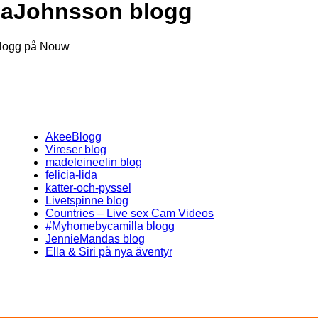
eaJohnsson blogg
logg på Nouw
AkeeBlogg
Vireser blog
madeleineelin blog
felicia-lida
katter-och-pyssel
Livetspinne blog
Countries – Live sex Cam Videos
#Myhomebycamilla blogg
JennieMandas blog
Ella & Siri på nya äventyr