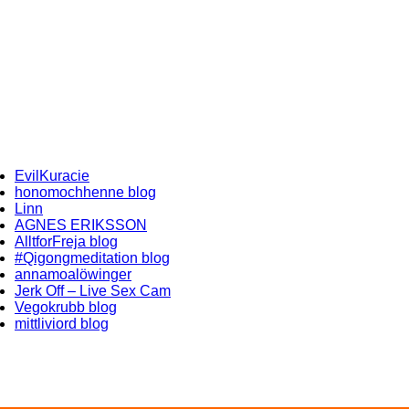
EvilKuracie
honomochhenne blog
Linn
AGNES ERIKSSON
AlltforFreja blog
#Qigongmeditation blog
annamoalöwinger
Jerk Off – Live Sex Cam
Vegokrubb blog
mittliviord blog