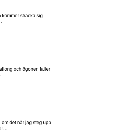
en kommer sträcka sig
a…
allong och ögonen faller
…
 om det när jag steg upp
 gr…