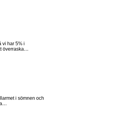
 vi har 5% i
att överraska…
llarmet i sömnen och
 ja…