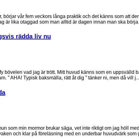
år, börjar vår fem veckors långa praktik och det känns som att d
 Jag är lika otaggad som man alltid är dagen innan man ska börj
svis rädda liv nu
bövelen vad jag är trött. Mitt huvud känns som en uppsvälld b
 ” AHA! Typisk baksmälla, rätt åt dig ” tänker ni, men då vill j
da
un som min mormor brukar säga, vet inte riktigt om jag höll med
- vaken och klar på föreläsning med en underbar huvudvärk som