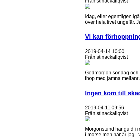
Från stinackallqvist
Idag, eller egentligen ig
över hela livet ungefär.
Vi kan förhoppning
2019-04-14 10:00
Från stinackallqvist
Godmorgon söndag och fy 
ihop med jämna mellanrum.
Ingen kom till ska
2019-04-11 09:56
Från stinackallqvist
Morgonstund har guld i m
i morse men här är jag 