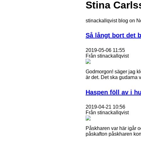
Stina Carls
stinackallqvist blog on 
Så långt bort det 
2019-05-06 11:55
Från stinackallqvist
Godmorgon! säger jag klo
är det. Det ska gudarna v
Haspen föll av i h
2019-04-21 10:56
Från stinackallqvist
Påskharen var här igår o
påskafton påskharen kom