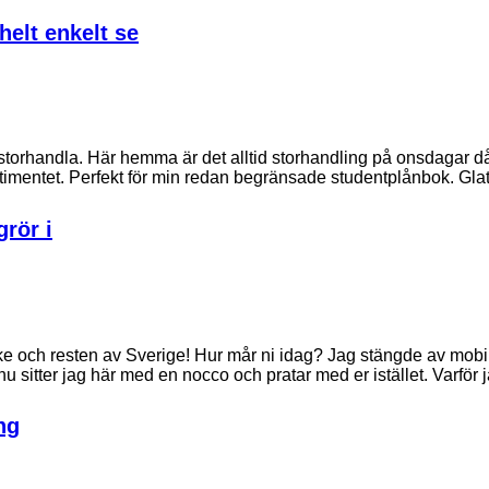
helt enkelt se
storhandla. Här hemma är det alltid storhandling på onsdagar då
rtimentet. Perfekt för min redan begränsade studentplånbok. Gl
rör i
 och resten av Sverige! Hur mår ni idag? Jag stängde av mobi
 nu sitter jag här med en nocco och pratar med er istället. Varför
ing