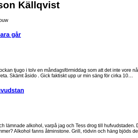
son Källqvist
Nouw
bara går
ckan tjugo i tolv en måndagsförmiddag som att det inte vore någ
eta. Skämt åsido . Gick faktiskt upp ur min säng för cirka 10…
uvudstan
ch lämnade alkohol, varpå jag och Tess drog till hufvudstaden. 
mer? Alkohol fanns åtminstone. Grill, rödvin och häng bjöds d