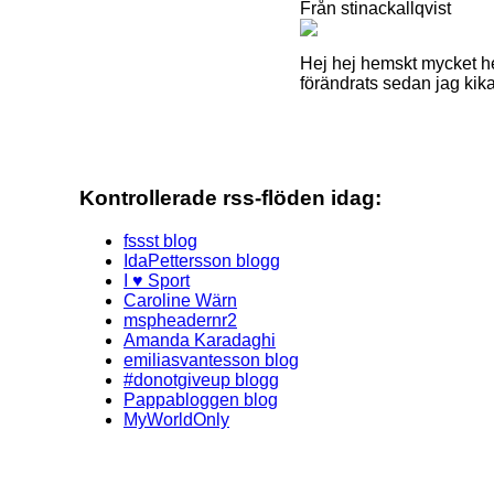
Från stinackallqvist
Hej hej hemskt mycket hej
förändrats sedan jag kik
Kontrollerade rss-flöden idag:
fssst blog
IdaPettersson blogg
I ♥ Sport
Caroline Wärn
mspheadernr2
Amanda Karadaghi
emiliasvantesson blog
#donotgiveup blogg
Pappabloggen blog
MyWorldOnly