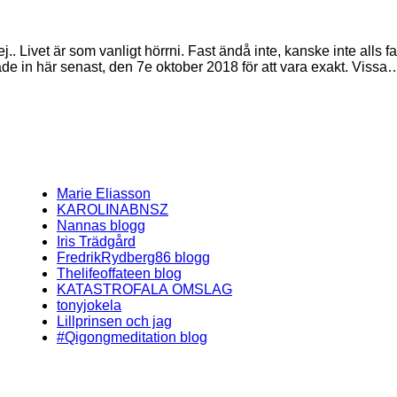
.. Livet är som vanligt hörrni. Fast ändå inte, kanske inte alls fa
ade in här senast, den 7e oktober 2018 för att vara exakt. Vissa
Marie Eliasson
KAROLINABNSZ
Nannas blogg
Iris Trädgård
FredrikRydberg86 blogg
Thelifeoffateen blog
KATASTROFALA OMSLAG
tonyjokela
Lillprinsen och jag
#Qigongmeditation blog