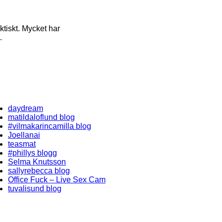
ktiskt. Mycket har
…
daydream
matildaloflund blog
#vilmakarincamilla blog
Joellanai
teasmat
#phillys blogg
Selma Knutsson
sallyrebecca blog
Office Fuck – Live Sex Cam
tuvalisund blog