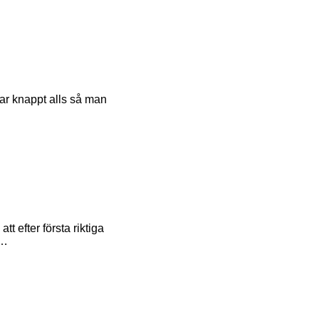
tar knappt alls så man
 efter första riktiga
g…