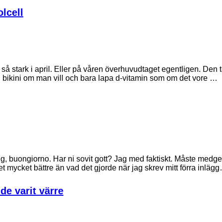
olcell
 så stark i april. Eller på våren överhuvudtaget egentligen. Den 
 i bikini om man vill och bara lapa d-vitamin som om det vore …
buongiorno. Har ni sovit gott? Jag med faktiskt. Måste medge att
t mycket bättre än vad det gjorde när jag skrev mitt förra inläg
de varit värre