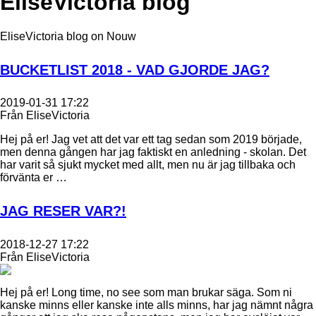
EliseVictoria blog
EliseVictoria blog on Nouw
BUCKETLIST 2018 - VAD GJORDE JAG?
2019-01-31 17:22
Från EliseVictoria
Hej på er! Jag vet att det var ett tag sedan som 2019 började,
men denna gången har jag faktiskt en anledning - skolan. Det
har varit så sjukt mycket med allt, men nu är jag tillbaka och
förvänta er …
JAG RESER VAR?!
2018-12-27 17:22
Från EliseVictoria
Hej på er! Long time, no see som man brukar säga. Som ni
kanske minns eller kanske inte alls minns, har jag nämnt några