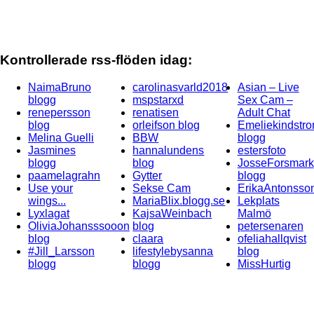
Kontrollerade rss-flöden idag:
NaimaBruno
carolinasvarld2018
Asian – Live
blogg
mspstarxd
Sex Cam –
renepersson
renatisen
Adult Chat
blog
orleifson blog
Emeliekindstr
Melina Guelli
BBW
blogg
Jasmines
hannalundens
estersfoto
blogg
blog
JosseForsmark
paamelagrahn
Gytter
blogg
Use your
Sekse Cam
ErikaAntonsso
wings...
MariaBlix.blogg.se
Lekplats
Lyxlagat
KajsaWeinbach
Malmö
OliviaJohansssooon
blog
petersenaren
blog
claara
ofeliahallqvist
#Jill_Larsson
lifestylebysanna
blog
blogg
blogg
MissHurtig