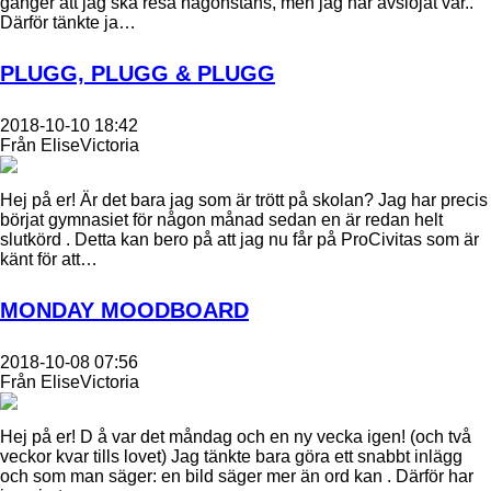
gånger att jag ska resa någonstans, men jag har avslöjat var..
Därför tänkte ja…
PLUGG, PLUGG & PLUGG
2018-10-10 18:42
Från EliseVictoria
Hej på er! Är det bara jag som är trött på skolan? Jag har precis
börjat gymnasiet för någon månad sedan en är redan helt
slutkörd . Detta kan bero på att jag nu får på ProCivitas som är
känt för att…
MONDAY MOODBOARD
2018-10-08 07:56
Från EliseVictoria
Hej på er! D å var det måndag och en ny vecka igen! (och två
veckor kvar tills lovet) Jag tänkte bara göra ett snabbt inlägg
och som man säger: en bild säger mer än ord kan . Därför har