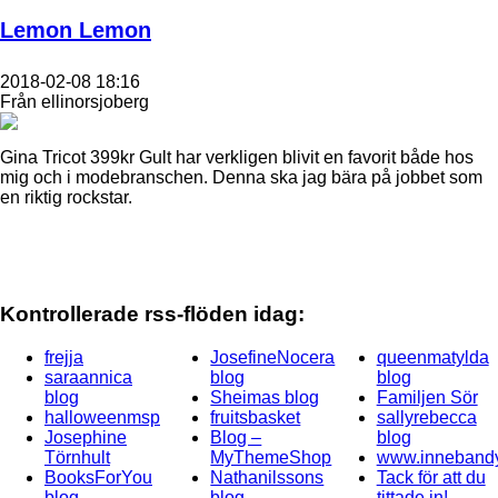
Lemon Lemon
2018-02-08 18:16
Från ellinorsjoberg
Gina Tricot 399kr ​Gult har verkligen blivit en favorit både hos
mig och i modebranschen. Denna ska jag bära på jobbet som
en riktig rockstar.
Kontrollerade rss-flöden idag:
frejja
JosefineNocera
queenmatylda
saraannica
blog
blog
blog
Sheimas blog
Familjen Sör
halloweenmsp
fruitsbasket
sallyrebecca
Josephine
Blog –
blog
Törnhult
MyThemeShop
www.innebandy
BooksForYou
Nathanilssons
Tack för att du
blog
blog
tittade in!