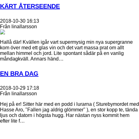
KÄRT ÅTERSEENDE
2018-10-30 16:13
Från linallarsson
Hallå där! Kvällen igår vart supermysig min nya supergranne
kom över med ett glas vin och det vart massa prat om allt
mellan himmel och jord. Lite spontant sådär på en vanlig
måndagkväll. Annars händ…
EN BRA DAG
2018-10-29 17:18
Från linallarsson
Hej på er! Sitter här med en podd i lurarna ( Sturebymordet med
Hasse Aro, "Fallen jag aldrig glömmer" ), en stor kopp te, tända
ljus och datorn i högsta hugg. Har nästan nyss kommit hem
efter lite f…