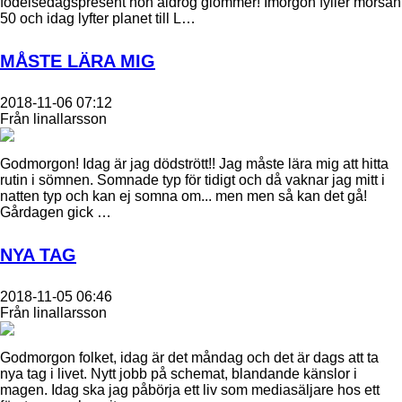
födelsedagspresent hon aldrog glömmer! Imorgon fyller morsan
50 och idag lyfter planet till L…
MÅSTE LÄRA MIG
2018-11-06 07:12
Från linallarsson
Godmorgon! Idag är jag dödstrött!! Jag måste lära mig att hitta
rutin i sömnen. Somnade typ för tidigt och då vaknar jag mitt i
natten typ och kan ej somna om... men men så kan det gå!
Gårdagen gick …
NYA TAG
2018-11-05 06:46
Från linallarsson
Godmorgon folket, idag är det måndag och det är dags att ta
nya tag i livet. Nytt jobb på schemat, blandande känslor i
magen. Idag ska jag påbörja ett liv som mediasäljare hos ett