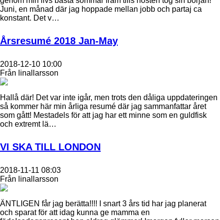
genom min livs bästa sommar fram tills hösten tog sin början!
Juni, en månad där jag hoppade mellan jobb och partaj ca
konstant. Det v…
Årsresumé 2018 Jan-May
2018-12-10 10:00
Från linallarsson
Hallå där! Det var inte igår, men trots den dåliga uppdateringen
så kommer här min årliga resumé där jag sammanfattar året
som gått! Mestadels för att jag har ett minne som en guldfisk
och extremt lä…
VI SKA TILL LONDON
2018-11-11 08:03
Från linallarsson
ÄNTLIGEN får jag berätta!!!! I snart 3 års tid har jag planerat
och sparat för att idag kunna ge mamma en