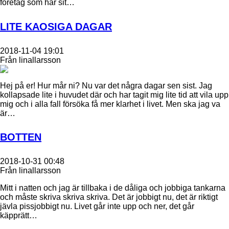
företag som har sit…
LITE KAOSIGA DAGAR
2018-11-04 19:01
Från linallarsson
Hej på er! Hur mår ni? Nu var det några dagar sen sist. Jag
kollapsade lite i huvudet där och har tagit mig lite tid att vila upp
mig och i alla fall försöka få mer klarhet i livet. Men ska jag va
är…
BOTTEN
2018-10-31 00:48
Från linallarsson
Mitt i natten och jag är tillbaka i de dåliga och jobbiga tankarna
och måste skriva skriva skriva. Det är jobbigt nu, det är riktigt
jävla pissjobbigt nu. Livet går inte upp och ner, det går
käpprätt…