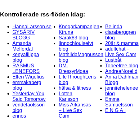
Kontrollerade rss-flöden idag:
HannaLarsson.se
Knegarkampanjen
Belinda
GYSÄRIV
Kiruna
claraberggren
BLOGG
Sarak83 blog
blog
Amanda
linnochlouiseivt
20år & mamma
Mellerdal
blog
adultchat –
kenyafilippa
MathildaMagnusson
Live Sex Cam
blog
blog
Lustbåt
RASMUS
DM-
Tobeefree blog
LENEFORS
DressyrMoaa
AndreaNorelid
Ellen Wigelius
LifeThroughLens
Anna Dahlman
emmakaberg
blog
Blogg
blog
hälsa & fitness
jenniiehelenee
Yesterday You
Lotten
blog
Said Tomorrow
Karlsson
Emma
vendelaolsson
Miss Arkansas
Samuelsson
blog
– Live Sex
E N G A I
ennos
Cam