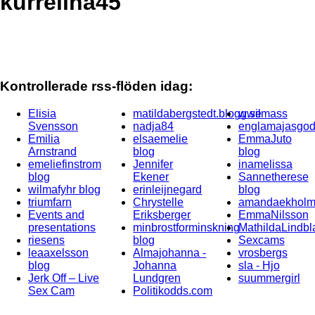
kurrelina45
Kontrollerade rss-flöden idag:
Elisia
matildabergstedt.blogg.se
wwilmass
Svensson
nadja84
englamajasgod
Emilia
elsaemelie
EmmaJuto
Arnstrand
blog
blog
emeliefinstrom
Jennifer
inamelissa
blog
Ekener
Sannetherese
wilmafyhr blog
erinleijnegard
blog
triumfarn
Chrystelle
amandaekholm
Events and
Eriksberger
EmmaNilsson
presentations
minbrostforminskning
MathildaLindbl
riesens
blog
Sexcams
leaaxelsson
Almajohanna -
vrosbergs
blog
Johanna
sla - Hjo
Jerk Off – Live
Lundgren
suummergirl
Sex Cam
Politikodds.com