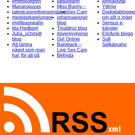
emmislofgren
tarbayfarm
jonnalovtal
Marianajuvas
Miss Bunny –
Yttring
latestcasinofreespins.com
Live Sex Cam
Dododablogge
medstarkarelungor
johannaeisner
om allt o inget
mylifeasneahn
blog
Sensus e-
Ida Hedbom
TinaIdrizi blog
tjänster
Julia_schmidt
ilovemyyhorse
Elinfunk blogg
blog
Girl Online
Sofi
Att lämna
Bareback –
Selkäinaho
något som man
Live Sex Cam
har, för att gå
Belinda