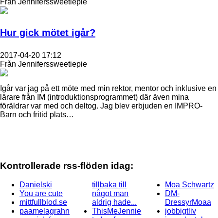
Från Jenniferssweetiepie
Hur gick mötet igår?
2017-04-20 17:12
Från Jenniferssweetiepie
Igår var jag på ett möte med min rektor, mentor och inklusive en
lärare från IM (introduktionsprogrammet) där även mina
föräldrar var med och deltog. Jag blev erbjuden en IMPRO-
Barn och fritid plats…
Kontrollerade rss-flöden idag:
Danielski
tillbaka till
Moa Schwartz
You are cute
något man
DM-
mittfullblod.se
aldrig hade...
DressyrMoaa
paamelagrahn
ThisMeJennie
jobbigtliv