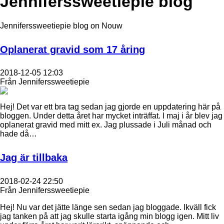
Jenniferssweetiepie blog
Jenniferssweetiepie blog on Nouw
Oplanerat gravid som 17 åring
2018-12-05 12:03
Från Jenniferssweetiepie
Hej! Det var ett bra tag sedan jag gjorde en uppdatering här på
bloggen. Under detta året har mycket inträffat. I maj i år blev jag
oplanerat gravid med mitt ex. Jag plussade i Juli månad och
hade då…
Jag är tillbaka
2018-02-24 22:50
Från Jenniferssweetiepie
​Hej! Nu var det jätte länge sen sedan jag bloggade. Ikväll fick
jag tanken på att jag skulle starta igång min blogg igen. Mitt liv