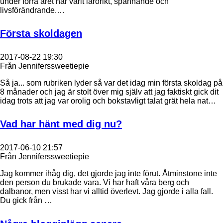
under förra året har varit lärorikt, spännande och
livsförändrande.…
Första skoldagen
2017-08-22 19:30
Från Jenniferssweetiepie
Så ja... som rubriken lyder så var det idag min första skoldag på
8 månader och jag är stolt över mig själv att jag faktiskt gick dit
idag trots att jag var orolig och bokstavligt talat grät hela nat…
Vad har hänt med dig nu?
2017-06-10 21:57
Från Jenniferssweetiepie
Jag kommer ihåg dig, det gjorde jag inte förut. Åtminstone inte
den person du brukade vara. Vi har haft våra berg och
dalbanor, men visst har vi alltid överlevt. Jag gjorde i alla fall.
Du gick från …