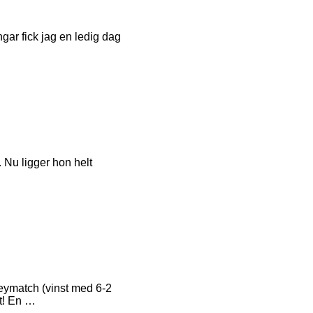
gar fick jag en ledig dag
. Nu ligger hon helt
keymatch (vinst med 6-2
t! En …