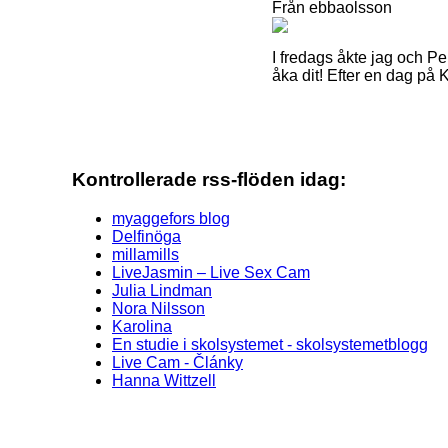
Från ebbaolsson
I fredags åkte jag och Pe
åka dit! Efter en dag på 
Kontrollerade rss-flöden idag:
myaggefors blog
Delfinöga
millamills
LiveJasmin – Live Sex Cam
Julia Lindman
Nora Nilsson
Karolina
En studie i skolsystemet - skolsystemetblogg
Live Cam - Články
Hanna Wittzell