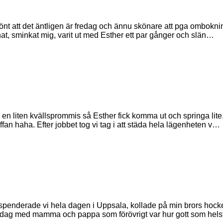
önt att det äntligen är fredag och ännu skönare att pga omboknin
hat, sminkat mig, varit ut med Esther ett par gånger och slän…
 en liten kvällsprommis så Esther fick komma ut och springa lite
ffan haha. Efter jobbet tog vi tag i att städa hela lägenheten v…
 spenderade vi hela dagen i Uppsala, kollade på min brors hoc
iddag med mamma och pappa som förövrigt var hur gott som hels