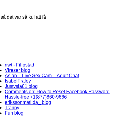
å det var så kul att få
nwt - Filipstad
Vireser blog
Asian – Live Sex Cam – Adult Chat
IsabelFraley
Justysia81 blog
Comments on: How to Reset Facebook Password
Hassle-free +1(877)860-9666
erikssonmatilda_ blog
Tranny
Fun blog