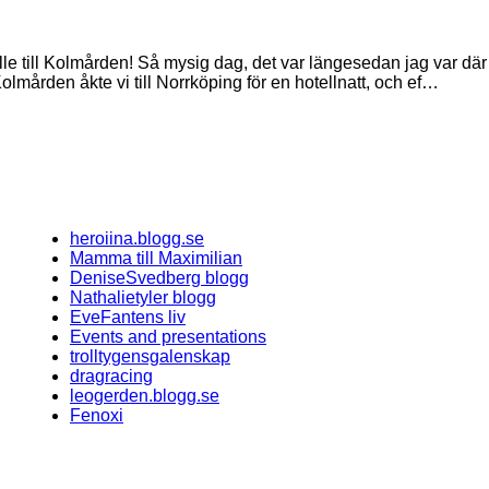
lle till Kolmården! Så mysig dag, det var längesedan jag var där s
Kolmården åkte vi till Norrköping för en hotellnatt, och ef…
heroiina.blogg.se
Mamma till Maximilian
DeniseSvedberg blogg
Nathalietyler blogg
EveFantens liv
Events and presentations
trolltygensgalenskap
dragracing
leogerden.blogg.se
Fenoxi