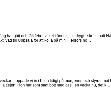
g har gått och fått feber vilket känns sjukt drygt.. skulle haft H
åkt iväg till Uppsala för att kolla på min lillebrors ho…
a veckan hoppade vi in i bilen tidigt på morgonen och styrde mot
lla tjejen! Hon har som sagt bott med oss i en vecka nu, det k…