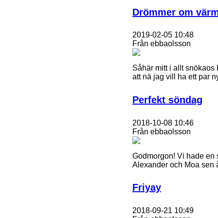
Drömmer om vär
2019-02-05 10:48
Från ebbaolsson
Såhär mitt i allt snökaos
att nä jag vill ha ett pa
Perfekt söndag
2018-10-08 10:46
Från ebbaolsson
Godmorgon! Vi hade en så
Alexander och Moa sen å
Friyay
2018-09-21 10:49