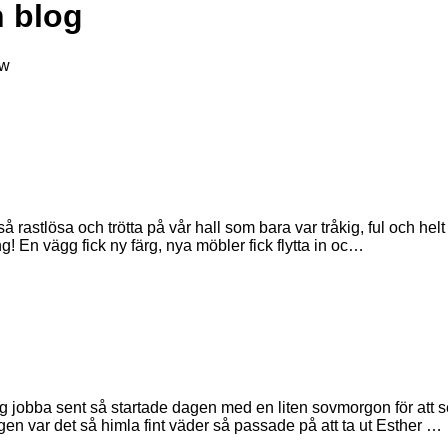
 blog
uw
så rastlösa och trötta på vår hall som bara var tråkig, ful och helt
ng! En vägg fick ny färg, nya möbler fick flytta in oc…
ag jobba sent så startade dagen med en liten sovmorgon för att 
en var det så himla fint väder så passade på att ta ut Esther …