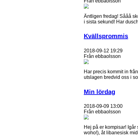
Från ebbaolsson
Äntligen fredag! Sååå sk
i sista sekund! Har dusc
Kvällsprommis
2018-09-12 19:29
Från ebbaolsson
Har precis kommit in från
utslagen bredvid oss i so
Min lördag
2018-09-09 13:00
Från ebbaolsson
Hej på er kompisar! Igår
woho!), åt libanesisk m