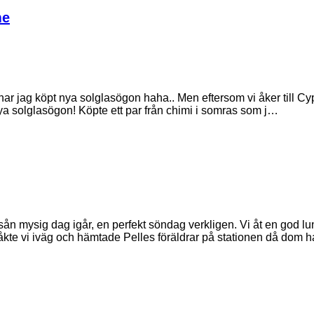
me
 har jag köpt nya solglasögon haha.. Men eftersom vi åker till Cy
r nya solglasögon! Köpte ett par från chimi i somras som j…
n mysig dag igår, en perfekt söndag verkligen. Vi åt en god l
kte vi iväg och hämtade Pelles föräldrar på stationen då dom 