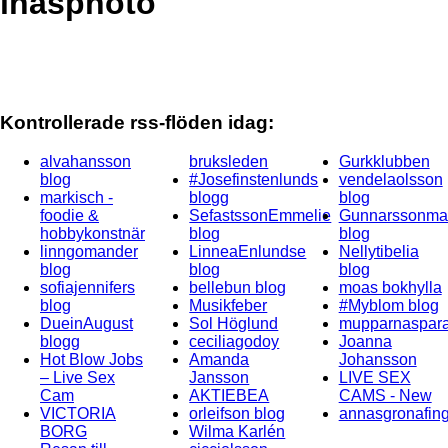
inasphoto
Kontrollerade rss-flöden idag:
alvahansson
bruksleden
Gurkklubben
blog
#Josefinstenlunds
vendelaolsson
markisch -
blogg
blog
foodie &
SefastssonEmmelie
Gunnarssonmal
hobbykonstnär
blog
blog
linngomander
LinneaEnlundse
Nellytibelia
blog
blog
blog
sofiajennifers
bellebun blog
moas bokhylla
blog
Musikfeber
#Myblom blog
DueinAugust
Sol Höglund
mupparnaspara
blogg
ceciliagodoy
Joanna
Hot Blow Jobs
Amanda
Johansson
– Live Sex
Jansson
LIVE SEX
Cam
AKTIEBEA
CAMS - New
VICTORIA
orleifson blog
annasgronafing
BORG
Wilma Karlén