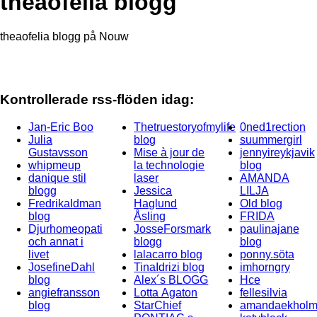
theaofelia blogg
theaofelia blogg på Nouw
Kontrollerade rss-flöden idag:
Jan-Eric Boo
Thetruestoryofmylife
0ned1rection
Julia
blog
suummergirl
Gustavsson
Mise à jour de
jennyireykjavik
whipmeup
la technologie
blog
danique stil
laser
AMANDA
blogg
Jessica
LILJA
FredrikaIdman
Haglund
Old blog
blog
Åsling
FRIDA
Djurhomeopati
JosseForsmark
paulinajane
och annat i
blogg
blog
livet
lalacarro blog
ponny.söta
JosefineDahl
TinaIdrizi blog
imhorngry
blog
Alex´s BLOGG
Hce
angiefransson
Lotta Agaton
fellesilvia
blog
StarChief
amandaekholm