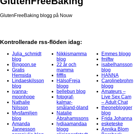
GlutenFreeBaking
GlutenFreeBaking blogg på Nouw
Kontrollerade rss-flöden idag:
Julia_schmidt
Nikkismamma
Emmes blogg
blog
blog
fmlftw
Bingoon.se
22 år och
isabelhansson
Gratis
mamma
blog
Hemsida
fifffis
HANNA
Lindaeskilsson
HälsoFreja
Carolinebrohm
blog
blogg
blogg
ivanna-
bellebun blog
Amateurs –
moonhope
fotograf-
Live Sex Cam
Nathalie
kalmar-
– Adult Chat
Nilsson
småland-öland
theoneblogger
Mysfamiljen
Natalie
blog
blog
Abrahamssons
Frida Johanna
Amanda
lydiaamandaa
esketeske
Jannesson
blogg
Annika Blom