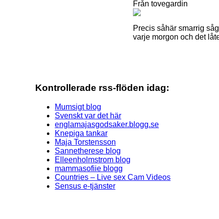
Från tovegardin
Precis såhär smarrig såg
varje morgon och det lå
Kontrollerade rss-flöden idag:
Mumsigt blog
Svenskt var det här
englamajasgodsaker.blogg.se
Knepiga tankar
Maja Torstensson
Sannetherese blog
Elleenholmstrom blog
mammasofiie blogg
Countries – Live sex Cam Videos
Sensus e-tjänster