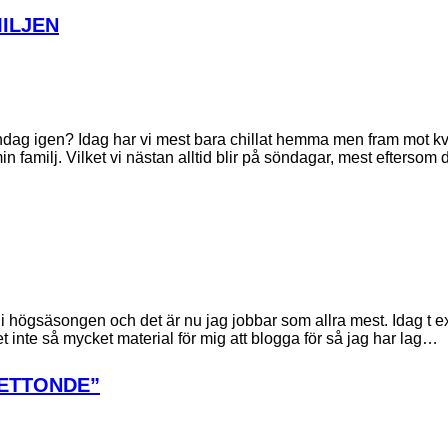
ILJEN
ndag igen? Idag har vi mest bara chillat hemma men fram mot kv
familj. Vilket vi nästan alltid blir på söndagar, mest eftersom
 i högsäsongen och det är nu jag jobbar som allra mest. Idag t e
t inte så mycket material för mig att blogga för så jag har lag…
ETTONDE”