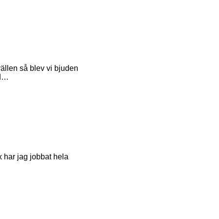
ällen så blev vi bjuden
 d…
x har jag jobbat hela