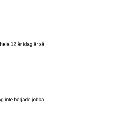
 hela 12 år idag är så
ag inte började jobba
…