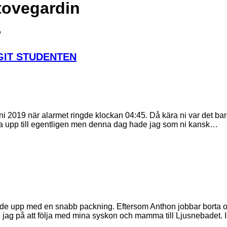
ovegardin
w
GIT STUDENTEN
i 2019 när alarmet ringde klockan 04:45. Då kära ni var det bara
kliva upp till egentligen men denna dag hade jag som ni kansk…
ade upp med en snabb packning. Eftersom Anthon jobbar borta o
 jag på att följa med mina syskon och mamma till Ljusnebadet. 