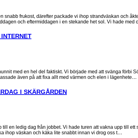
snabb frukost, därefter packade vi ihop strandväskan och åkte u
ddagen och eftermiddagen i en stekande het sol. Vi hade med o
 INTERNET
unnit med en hel del faktiskt. Vi började med att svänga förbi S
i passade även på att fixa allt med värmen och elen i lägenhete…
ARDAG I SKÄRGÅRDEN
ill en ledig dag från jobbet. Vi hade turen att vakna upp till ett 
ka ihop väskan och käka lite snabbt innan vi drog oss t…