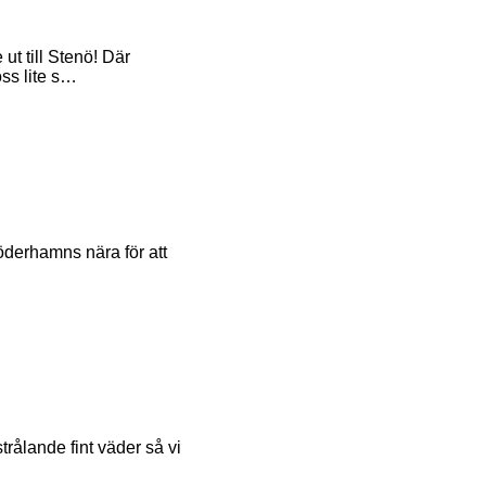
t till Stenö! Där
ss lite s…
öderhamns nära för att
strålande fint väder så vi