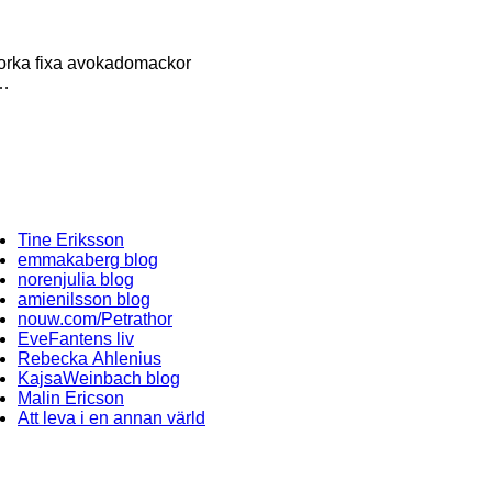
r orka fixa avokadomackor
ö…
Tine Eriksson
emmakaberg blog
norenjulia blog
amienilsson blog
nouw.com/Petrathor
EveFantens liv
Rebecka Ahlenius
KajsaWeinbach blog
Malin Ericson
Att leva i en annan värld