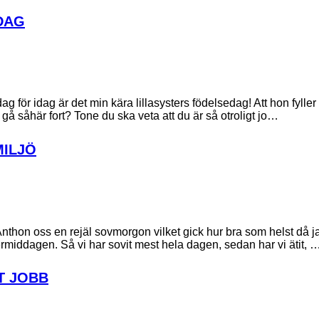
DAG
ag för idag är det min kära lillasysters födelsedag! Att hon fyller
 gå såhär fort? Tone du ska veta att du är så otroligt jo…
MILJÖ
Anthon oss en rejäl sovmorgon vilket gick hur bra som helst då j
ermiddagen. Så vi har sovit mest hela dagen, sedan har vi ätit, 
T JOBB