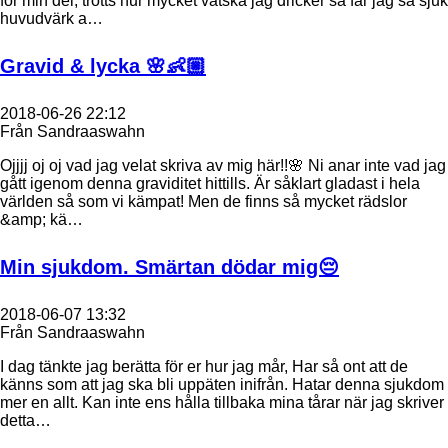
för min del, trotts hur mycket vätska jag dricker så får jag så sjuk
huvudvärk a…
Gravid & lycka 🌸👶🏼
2018-06-26 22:12
Från Sandraaswahn
Ojjjj oj oj vad jag velat skriva av mig här!!🌸 Ni anar inte vad jag
gått igenom denna graviditet hittills. Är såklart gladast i hela
världen så som vi kämpat! Men de finns så mycket rädslor
&amp; kä…
Min sjukdom. Smärtan dödar mig😔
2018-06-07 13:32
Från Sandraaswahn
I dag tänkte jag berätta för er hur jag mår, Har så ont att de
känns som att jag ska bli uppäten inifrån. Hatar denna sjukdom
mer en allt. Kan inte ens hålla tillbaka mina tårar när jag skriver
detta…