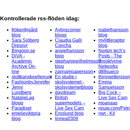
Kontrollerade rss-flöden idag:
frökenfrigård
Aylinscorner
isabelhansson
blog
blogg
blog
Sara Sjöberg
Claudia Galli
mylittleraptor
Dressyr
Concha
blog
Bingoon.se
angiefransson
Norton tech's
DiVA -
blog
Posts - The
Academic
stephaniewilhelmsson
Brooklynne
Archive On-
blog
Networks
line
zannamoapersson
d88sueco
slottkanskeellerrunt
En studie i
thinnpettersson
FashionbyJennifer
skolsystemet -
Emma
Jenni
skolsystemetblogg
Samuelsson
Lundberg
daydream
Big Cock –
NatalieLag
British
Live Sex Cam
blogg
supermodels –
moanaas
Paradiset
Live Sex Cam
nouw.com/Petr
emelieviktoria
Eroslund blog
nwt - Kil
blog
linnea0309