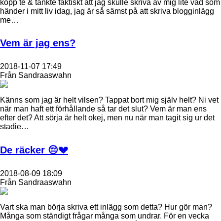
kopp te & tänkte faktiskt att jag skulle skriva av mig lite vad som
händer i mitt liv idag, jag är så sämst på att skriva blogginlägg
me…
Vem är jag ens?
2018-11-07 17:49
Från Sandraaswahn
Känns som jag är helt vilsen? Tappat bort mig själv helt? Ni vet
när man haft ett förhållande så tar det slut? Vem är man ens
efter det? Att sörja är helt okej, men nu när man tagit sig ur det
stadie…
De räcker 😔💔
2018-08-09 18:09
Från Sandraaswahn
Vart ska man börja skriva ett inlägg som detta? Hur gör man?
Många som ständigt frågar många som undrar. För en vecka