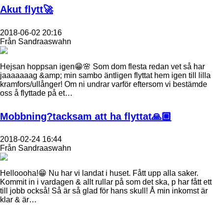
Akut flytt🚀
2018-06-02 20:16
Från Sandraaswahn
Hejsan hoppsan igen😁🌸 Som dom flesta redan vet så har
jaaaaaaag &amp; min sambo äntligen flyttat hem igen till lilla
kramfors/ullånger! Om ni undrar varför eftersom vi bestämde
oss å flyttade på et…
Mobbning?tacksam att ha flyttat🙏🏼
2018-02-24 16:44
Från Sandraaswahn
Helloooha!😁 Nu har vi landat i huset. Fått upp alla saker.
Kommit in i vardagen & allt rullar på som det ska, p har fått ett
till jobb också! Så är så glad för hans skull! Å min inkomst är
klar & är…