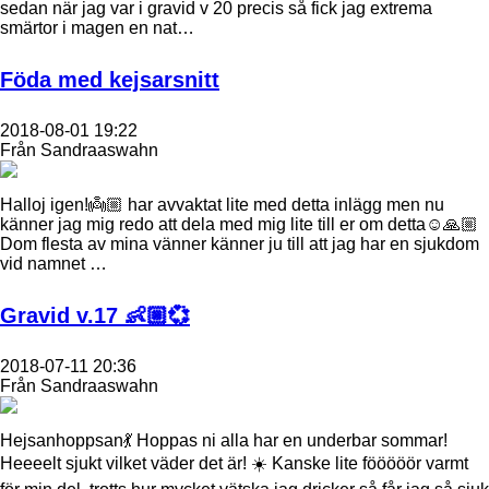
sedan när jag var i gravid v 20 precis så fick jag extrema
smärtor i magen en nat…
Föda med kejsarsnitt
2018-08-01 19:22
Från Sandraaswahn
Halloj igen!👼🏼 har avvaktat lite med detta inlägg men nu
känner jag mig redo att dela med mig lite till er om detta☺️🙏🏼
Dom flesta av mina vänner känner ju till att jag har en sjukdom
vid namnet …
Gravid v.17 👶🏼💞
2018-07-11 20:36
Från Sandraaswahn
Hejsanhoppsan💃 Hoppas ni alla har en underbar sommar!
Heeeelt sjukt vilket väder det är! ☀️ Kanske lite fööööör varmt