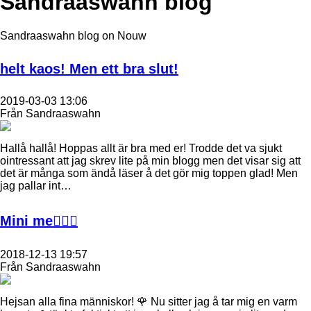
Sandraaswahn blog
Sandraaswahn blog on Nouw
helt kaos! Men ett bra slut!
2019-03-03 13:06
Från Sandraaswahn
Hallå hallå! Hoppas allt är bra med er! Trodde det va sjukt
ointressant att jag skrev lite på min blogg men det visar sig att
det är många som ändå läser å det gör mig toppen glad! Men
jag pallar int…
Mini me🙋🏼‍♀️
2018-12-13 19:57
Från Sandraaswahn
Hejsan alla fina människor! 🌹 Nu sitter jag å tar mig en varm