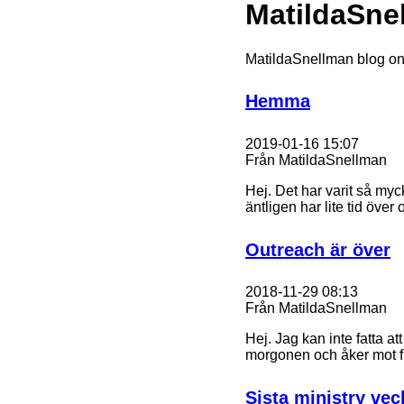
MatildaSne
MatildaSnellman blog o
Hemma
2019-01-16 15:07
Från MatildaSnellman
Hej. Det har varit så my
äntligen har lite tid öve
Outreach är över
2018-11-29 08:13
Från MatildaSnellman
Hej. Jag kan inte fatta at
morgonen och åker mot fl
Sista ministry ve