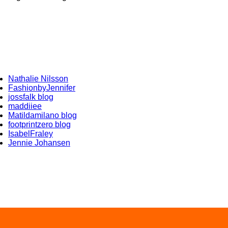
Nathalie Nilsson
FashionbyJennifer
jossfalk blog
maddiiee
Matildamilano blog
footprintzero blog
IsabelFraley
Jennie Johansen