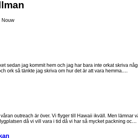
llman
n Nouw
cket sedan jag kommit hem och jag har bara inte orkat skriva någ
r och ork så tänkte jag skriva om hur det är att vara hemma.…
t våran outreach är över. Vi flyger till Hawaii ikväll. Men lämnar
ygplatsen då vi vill vara i tid då vi har så mycket packning oc…
ckan