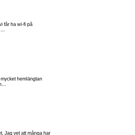
i får ha wi-fi på
vi…
ka mycket hemlängtan
un…
t. Jag vet att många har