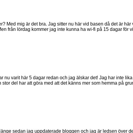
r? Med mig är det bra. Jag sitter nu här vid basen då det är här v
Men från lördag kommer jag inte kunna ha wi-fi på 15 dagar för 
r nu varit här 5 dagar redan och jag älskar det! Jag har inte li
 en stor del har att göra med att det känns mer som hemma på gr
te länge sedan jag uppdaterade bloggen och jag är ledsen över de