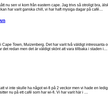
tt nu sen vi kom från eastern cape. Jag trivs så otroligt bra, älska
an har varit ganska chill, vi har haft mysiga dagar på café…
own
a i Cape Town, Muizenberg. Det har varit två väldigt intressanta o
det redan men det är väldigt skönt att vara tillbaka i staden i…
 att vi inte skulle ha något wi-fi på 2 veckor men vi hade en ledi
itter nu på ett café som har wi-fi. Vi har varit här i …