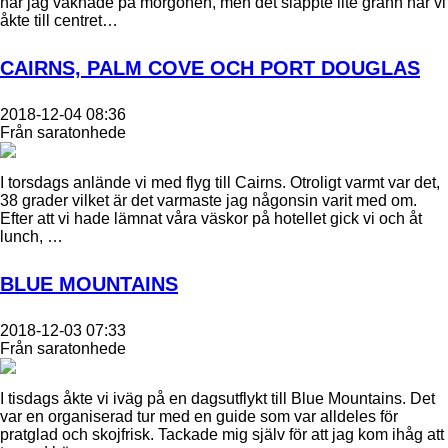
när jag vaknade på morgonen, men det släppte lite grann när vi
åkte till centret…
CAIRNS, PALM COVE OCH PORT DOUGLAS
2018-12-04 08:36
Från saratonhede
I torsdags anlände vi med flyg till Cairns. Otroligt varmt var det,
38 grader vilket är det varmaste jag någonsin varit med om.
Efter att vi hade lämnat våra väskor på hotellet gick vi och åt
lunch, …
BLUE MOUNTAINS
2018-12-03 07:33
Från saratonhede
I tisdags åkte vi iväg på en dagsutflykt till Blue Mountains. Det
var en organiserad tur med en guide som var alldeles för
pratglad och skojfrisk. Tackade mig själv för att jag kom ihåg att