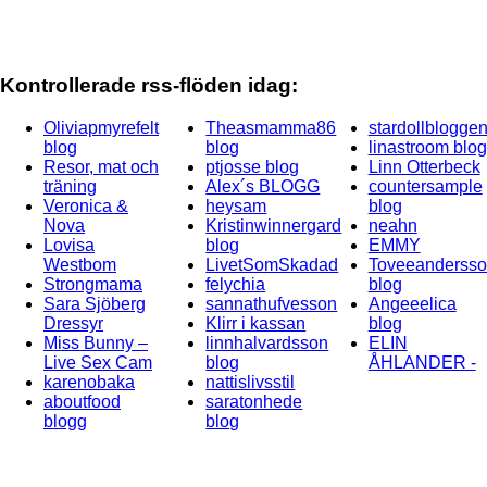
Kontrollerade rss-flöden idag:
Oliviapmyrefelt
Theasmamma86
stardollblogge
blog
blog
linastroom blog
Resor, mat och
ptjosse blog
Linn Otterbeck
träning
Alex´s BLOGG
countersample
Veronica &
heysam
blog
Nova
Kristinwinnergard
neahn
Lovisa
blog
EMMY
Westbom
LivetSomSkadad
Toveeanderss
Strongmama
felychia
blog
Sara Sjöberg
sannathufvesson
Angeeelica
Dressyr
Klirr i kassan
blog
Miss Bunny –
linnhalvardsson
ELIN
Live Sex Cam
blog
ÅHLANDER -
karenobaka
nattislivsstil
aboutfood
saratonhede
blogg
blog