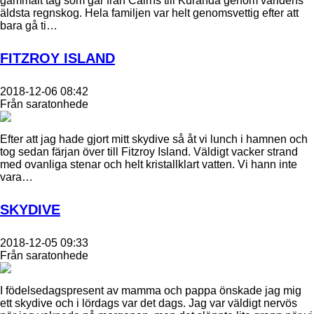
gammalt tåg som går från Cairns till Kuranda genom världens
äldsta regnskog. Hela familjen var helt genomsvettig efter att
bara gå ti…
FITZROY ISLAND
2018-12-06 08:42
Från saratonhede
Efter att jag hade gjort mitt skydive så åt vi lunch i hamnen och
tog sedan färjan över till Fitzroy Island. Väldigt vacker strand
med ovanliga stenar och helt kristallklart vatten. Vi hann inte
vara…
SKYDIVE
2018-12-05 09:33
Från saratonhede
I födelsedagspresent av mamma och pappa önskade jag mig
ett skydive och i lördags var det dags. Jag var väldigt nervös