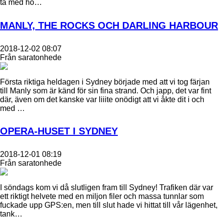
ta med hö…
MANLY, THE ROCKS OCH DARLING HARBOUR
2018-12-02 08:07
Från saratonhede
Första riktiga heldagen i Sydney började med att vi tog färjan
till Manly som är känd för sin fina strand. Och japp, det var fint
där, även om det kanske var liiite onödigt att vi åkte dit i och
med …
OPERA-HUSET I SYDNEY
2018-12-01 08:19
Från saratonhede
I söndags kom vi då slutligen fram till Sydney! Trafiken där var
ett riktigt helvete med en miljon filer och massa tunnlar som
fuckade upp GPS:en, men till slut hade vi hittat till vår lägenhet,
tank…