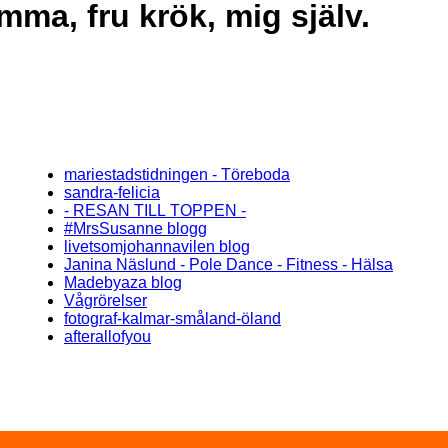
ma, fru krök, mig själv.
mariestadstidningen - Töreboda
sandra-felicia
- RESAN TILL TOPPEN -
#MrsSusanne blogg
livetsomjohannavilen blog
Janina Näslund - Pole Dance - Fitness - Hälsa
Madebyaza blog
Vågrörelser
fotograf-kalmar-småland-öland
afterallofyou