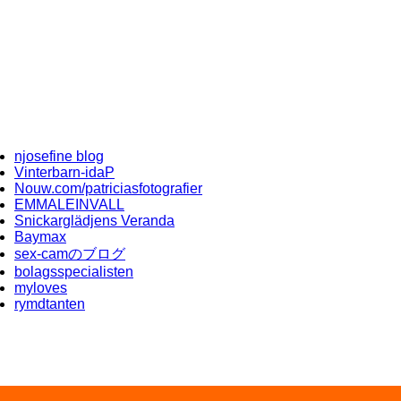
njosefine blog
Vinterbarn-idaP
Nouw.com/patriciasfotografier
EMMALEINVALL
Snickarglädjens Veranda
Baymax
sex-camのブログ
bolagsspecialisten
myloves
rymdtanten