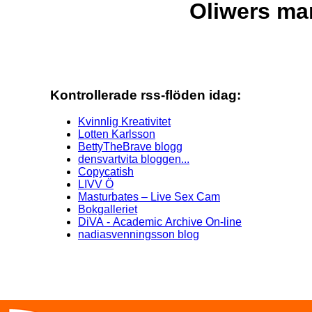
Oliwers mam
Kontrollerade rss-flöden idag:
Kvinnlig Kreativitet
Lotten Karlsson
BettyTheBrave blogg
densvartvita bloggen...
Copycatish
LIVV Ö
Masturbates – Live Sex Cam
Bokgalleriet
DiVA - Academic Archive On-line
nadiasvenningsson blog