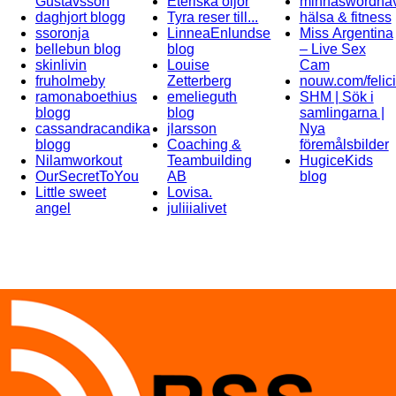
Gustavsson
Eteriska oljor
minnaswordha
daghjort blogg
Tyra reser till...
hälsa & fitness
ssoronja
LinneaEnlundse
Miss Argentina
bellebun blog
blog
– Live Sex
skinlivin
Louise
Cam
fruholmeby
Zetterberg
nouw.com/felic
ramonaboethius
emelieguth
SHM | Sök i
blogg
blog
samlingarna |
cassandracandika
jlarsson
Nya
blogg
Coaching &
föremålsbilder
Nilamworkout
Teambuilding
HugiceKids
OurSecretToYou
AB
blog
Little sweet
Lovisa.
angel
juliiialivet