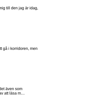
mig till den jag är idag,
tt gå i korridoren, men
 det även som
 av att läsa m…