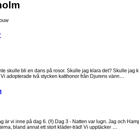
holm
Nouw
r
inte skulle bli en dans på rosor. Skulle jag klara det? Skulle jag
t? Vi adopterade två stycken katthonor från Djurens vänn…
n
 är vi inne på dag 6. (!!) Dag 3 - Natten var lugn. Jag och Hampus
terna, bland annat ett stort kläder-träd! Vi upptäcker …