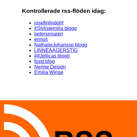
Kontrollerade rss-flöden idag:
josefinlindohf
#Stylistemilia blogg
petersenaren
ennos
NathalieJohansso blogg
LINNEAAGERSTIG
##Jellicas blogg
fssst blog
Nenne Design
Emilia Winge