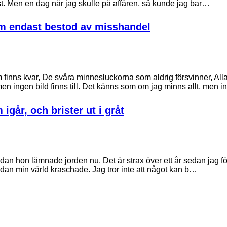
. Men en dag när jag skulle på affären, så kunde jag bar…
om endast bestod av misshandel
inns kvar, De svåra minnesluckorna som aldrig försvinner, Alla 
en ingen bild finns till. Det känns som om jag minns allt, men 
igår, och brister ut i gråt
sedan hon lämnade jorden nu. Det är strax över ett år sedan jag fö
sedan min värld kraschade. Jag tror inte att något kan b…