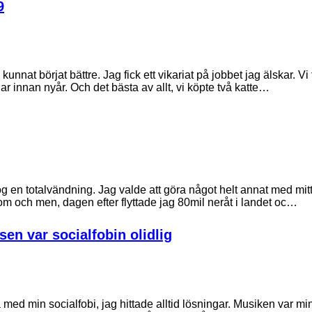
9
kunnat börjat bättre. Jag fick ett vikariat på jobbet jag älskar. Vi f
ar innan nyår. Och det bästa av allt, vi köpte två katte…
 tog en totalvändning. Jag valde att göra något helt annat med mitt
om och men, dagen efter flyttade jag 80mil neråt i landet oc…
en var socialfobin olidlig
 med min socialfobi, jag hittade alltid lösningar. Musiken var min