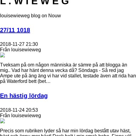
L . W I E W E G
louisewieweg blog on Nouw
27/11 1018
2018-11-27 21:30
Från louisewieweg
Tveksam på om någon människa är sämre på att blogga än
mig.. Vad har hänt denna vecka då? Söndags - Så red jag
Ampe ute på äng äng vi har vid stallet, testade även att rida han
på Waterford bett (bet…
En hästig lördag
2018-11-24 20:53
Från louisewieweg
Precis som rubriken lyder så har min lördag bestått utav häst,