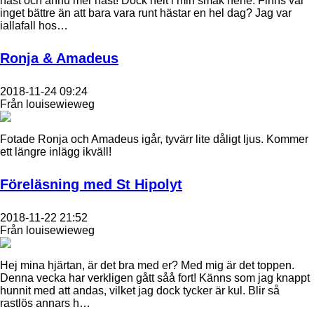
häst och ännu mer häst! Dock helt i min smak hehe. Finns väl
inget bättre än att bara vara runt hästar en hel dag? Jag var
iallafall hos…
Ronja & Amadeus
2018-11-24 09:24
Från louisewieweg
Fotade Ronja och Amadeus igår, tyvärr lite dåligt ljus. Kommer
ett längre inlägg ikväll!
Föreläsning med St Hipolyt
2018-11-22 21:52
Från louisewieweg
Hej mina hjärtan, är det bra med er? Med mig är det toppen.
Denna vecka har verkligen gått såå fort! Känns som jag knappt
hunnit med att andas, vilket jag dock tycker är kul. Blir så
rastlös annars h…