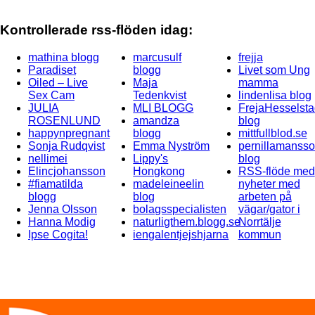
Kontrollerade rss-flöden idag:
mathina blogg
marcusulf
frejja
Paradiset
blogg
Livet som Ung
Oiled – Live
Maja
mamma
Sex Cam
Tedenkvist
lindenlisa blog
JULIA
MLI BLOGG
FrejaHesselsta
ROSENLUND
amandza
blog
happynpregnant
blogg
mittfullblod.se
Sonja Rudqvist
Emma Nyström
pernillamansso
nellimei
Lippy's
blog
Elincjohansson
Hongkong
RSS-flöde med
#fiamatilda
madeleineelin
nyheter med
blogg
blog
arbeten på
Jenna Olsson
bolagsspecialisten
vägar/gator i
Hanna Modig
naturligthem.blogg.se
Norrtälje
Ipse Cogita!
iengalentjejshjarna
kommun