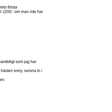
ets första
:-(200:- om man inte har
samtidigt som jag har
 hästen Ivory, somna in i
gen.