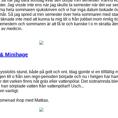
tt så har jag bara söndag kvar sen börjar min semester. Känns ko
er. Jag visste inte ens när jag skulle ta semester när det var s
emma hela sommaren sjukskriven och vi har inga datum bokade ö
s mår. Så jag spred ut min semester över hela sommaren med start
knade inte med att kunna ta mig till o från jobbet inom rimlig ti
semestern och sommaren är att få le och kanske t o m skratta åt
 av medicin.
& Minihage
ysslolös stund, både på gott och ont. Idag gjorde vi en tillfällig m
gen till o från sen regn-perioden började och nu i helgen har han 
 det varken finns nåt gräs eller vattenpölar. Det sistnämnda blev 
 han sörplade vatten från vattenpölar!! Usch...
om vanligt.
romenad ihop med Mattias.