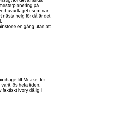
nstigt för det är ändå
emesterplanering på
verhuvudtaget i sommar.
 nästa helg för då är det
d.
minstone en gång utan att
inihage till Mirakel för
varit lös hela tiden.
faktiskt Ivory dålig i