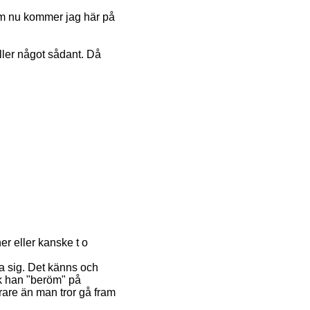
o m nu kommer jag här på
ler något sådant. Då
r eller kanske t o
ra sig. Det känns och
ick han "beröm" på
rare än man tror gå fram