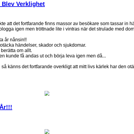
lev Verklighet
kte att det fortfarande finns massor av besökare som tassar in h
 blogga igen men tröttnade lite i vintras när det strulade med 
ta år nånsin!!
täcka händelser, skador och sjukdomar.
berätta om allt.
igen kunde få andas ut och börja leva igen men då...
i så känns det fortfarande overkligt att mitt livs kärlek har den 
År!!!