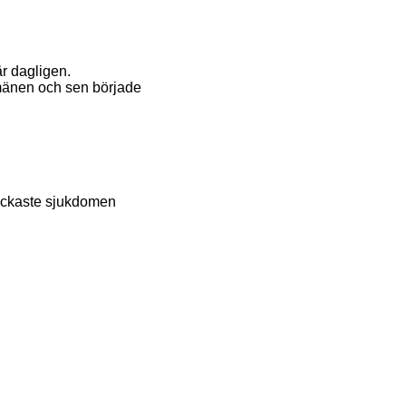
är dagligen.
domänen och sen började
otäckaste sjukdomen