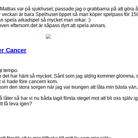
Mattias var på sjukhuset, passade jag o grabbarna på att göra år
 veckan är bara Spelhuset öppet så man köper spelpass för 150
n spela arkadspel så mycket man orkar. :)
loven eftersom det är såpass dyrt att spela annars.
er Cancer
igt tempo.
 och det har hänt så mycket. Sånt som jag aldrig kommer glömma, 
t vi hade före cancern kom.
om den stora sorgen när jag var tvungen att låta min bästa vän,
låter så har vi nu båda tagit första steget mot att bli oss själv i
tt få leva igen?