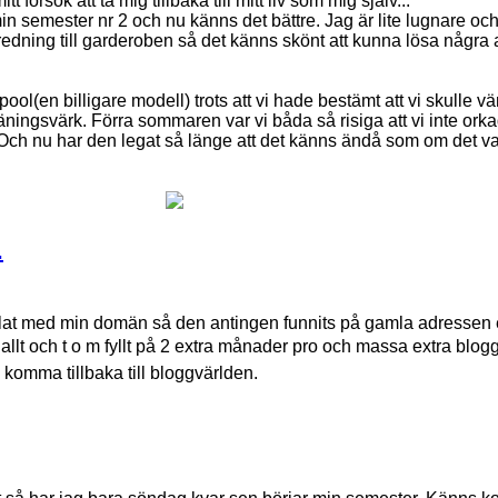
tt försök att ta mig tillbaka till mitt liv som mig själv...
 semester nr 2 och nu känns det bättre. Jag är lite lugnare och 
edning till garderoben så det känns skönt att kunna lösa några 
ol(en billigare modell) trots att vi hade bestämt att vi skulle vä
träningsvärk. Förra sommaren var vi båda så risiga att vi inte or
Och nu har den legat så länge att det känns ändå som om det var
.
nglat med min domän så den antingen funnits på gamla adressen e
t allt och t o m fyllt på 2 extra månader pro och massa extra blo
 komma tillbaka till bloggvärlden.