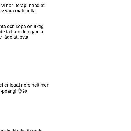
vi har "terapi-handlat"
av våra materiella
nta och köpa en riktig.
kade ta fram den gamla
 läge att byta.
ller legat nere helt men
gg-poäng! 👌😃