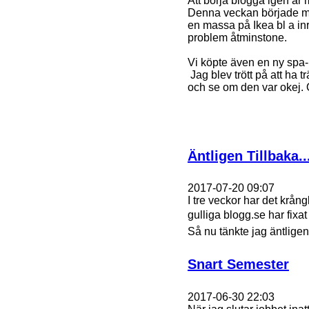
Att börja blogga igen är mi
Denna veckan började min
en massa på Ikea bl a inr
problem åtminstone.
Vi köpte även en ny spa-po
Jag blev trött på att ha 
och se om den var okej. 
Äntligen Tillbaka..
2017-07-20 09:07
I tre veckor har det krå
gulliga blogg.se har fixa
Så nu tänkte jag äntligen
Snart Semester
2017-06-30 22:03