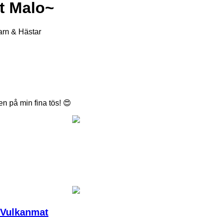
t Malo~
arn & Hästar
en på min fina tös! 😍
 Vulkanmat