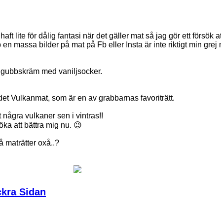
aft lite för dålig fantasi när det gäller mat så jag gör ett försök a
p en massa bilder på mat på Fb eller Insta är inte riktigt min gr
rdgubbskräm med vaniljsocker.
et Vulkanmat, som är en av grabbarnas favoriträtt.
tt några vulkaner sen i vintras!!
öka att bättra mig nu. 😉
å maträtter oxå..?
ckra Sidan