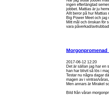
När jag slutar jobbet ina
ingen efterlängtad semest
jobbet. Mattias är ju h
Allt beror på hur Mattia
Big Power Meet och jag rä
Mitt mål och önskan för 
vara påverkad/avtrubbad
Morgonpromenad 
2017-06-12 12:20
Det är sällan jag har en s
han har blivit så lös i ma
Testar nu några dagar där
magen av i vintras/våras,
Men annars är Mirakel s
Bild från våran morgonp