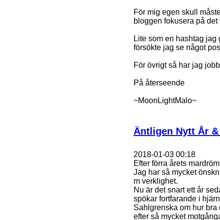
För mig egen skull måste 
bloggen fokusera på det 
Lite som en hashtag jag 
försökte jag se något pos
För övrigt så har jag job
På återseende
~MoonLightMalo~
Äntligen Nytt År &
2018-01-03 00:18
Efter förra årets mardrömså
Jag har så mycket önskni
m verklighet.
Nu är det snart ett år se
spökar fortfarande i hjär
Sahlgrenska om hur bra d
efter så mycket motgånga