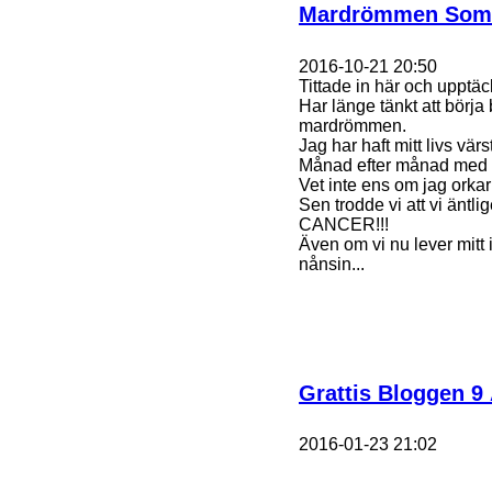
Mardrömmen Som B
2016-10-21 20:50
Tittade in här och upptäc
Har länge tänkt att börja
mardrömmen.
Jag har haft mitt livs värs
Månad efter månad med o
Vet inte ens om jag orkar 
Sen trodde vi att vi äntl
CANCER!!!
Även om vi nu lever mitt 
nånsin...
Grattis Bloggen 9 
2016-01-23 21:02