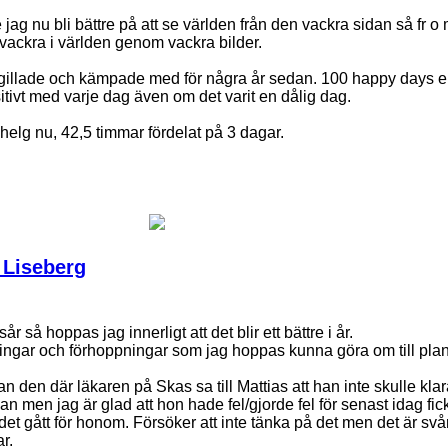
jag nu bli bättre på att se världen från den vackra sidan så fr 
vackra i världen genom vackra bilder.
gillade och kämpade med för några år sedan. 100 happy days el
itivt med varje dag även om det varit en dålig dag.
bhelg nu, 42,5 timmar fördelat på 3 dagar.
 Liseberg
r så hoppas jag innerligt att det blir ett bättre i år.
ngar och förhoppningar som jag hoppas kunna göra om till plane
dan den där läkaren på Skas sa till Mattias att han inte skulle kla
nan men jag är glad att hon hade fel/gjorde fel för senast idag f
et gått för honom. Försöker att inte tänka på det men det är svå
r.