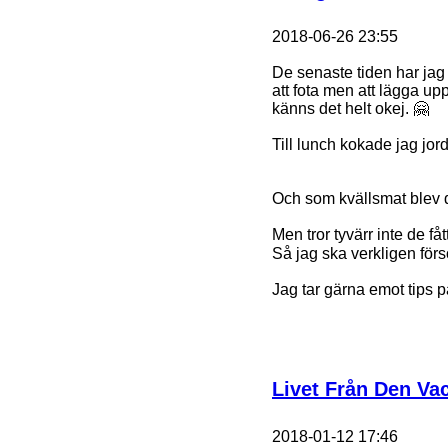
2018-06-26 23:55
De senaste tiden har jag h
att fota men att lägga up
känns det helt okej. 🤗
Till lunch kokade jag jo
Och som kvällsmat blev d
Men tror tyvärr inte de få
Så jag ska verkligen förs
Jag tar gärna emot tips p
Livet Från Den Va
2018-01-12 17:46