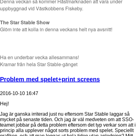
Denna veckan så kommer Hästmarknaden att vara under
uppbyggnad vid Västkobbens Fiskeby.
The Star Stable Show
Glöm inte att kolla in denna veckans helt nya avsnitt!
Ha en underbar vecka allesammans!
Kramar från hela Star Stable-gänget
Problem med spelet+print screens
2016-10-10 16:47
Hej!
Jag är ganska irriterad just nu eftersom Star Stable laggar så
mycket på senaste tiden. Och jag är väl medveten om att SSO-
teamet jobbar på detta problem eftersom det typ verkar som att i
princip alla upplever något sorts problem med spelet. Speciellt
grafiken, och att man loggas ut hela tiden utan anledning? Mitt