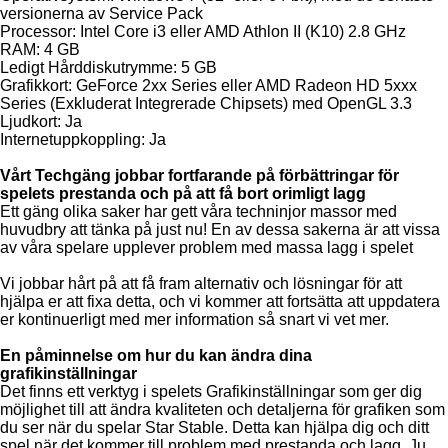
versionerna av Service Pack
Processor: Intel Core i3 eller AMD Athlon II (K10) 2.8 GHz
RAM: 4 GB
Ledigt Hårddiskutrymme: 5 GB
Grafikkort: GeForce 2xx Series eller AMD Radeon HD 5xxx
Series (Exkluderat Integrerade Chipsets) med OpenGL 3.3
Ljudkort: Ja
Internetuppkoppling: Ja
Vårt Techgäng jobbar fortfarande på förbättringar för
spelets prestanda och på att få bort orimligt lagg
Ett gäng olika saker har gett våra techninjor massor med
huvudbry att tänka på just nu! En av dessa sakerna är att vissa
av våra spelare upplever problem med massa lagg i spelet
Vi jobbar hårt på att få fram alternativ och lösningar för att
hjälpa er att fixa detta, och vi kommer att fortsätta att uppdatera
er kontinuerligt med mer information så snart vi vet mer.
En påminnelse om hur du kan ändra dina
grafikinställningar
Det finns ett verktyg i spelets Grafikinställningar som ger dig
möjlighet till att ändra kvaliteten och detaljerna för grafiken som
du ser när du spelar Star Stable. Detta kan hjälpa dig och ditt
spel när det kommer till problem med prestanda och lagg. Ju