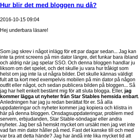
Hur blir det med bloggen nu då?
2016-10-15 09:04
Hej underbara läsare!
Som jag skrev i något inlägg för ett par dagar sedan... Jag kan
inte ta print screens på min dator längre, det funkar bara ibland
och aldrig när jag spelar SSO. Och denna bloggen handlar ju
liksom om det spelet, och det skulle ju vara hur tråkigt som
helst om jag inte la ut några bilder. Det skulle kännas väldigt
fult att ta kort med exempelvis mobilen på min dator på någon
outfit eller något, och sedan publicera bilden på bloggen... Så
jag har helt enkelt bestämt mig för att sluta blogga. Eller,
jag
kommer lägga ut nyheter från Star Stables hemsida enbart
.
Anledningen har jag ju redan berättat för er. Så alla
uppdateringar och nyheter kommer jag kopiera och klistra in
här på denna bloggen. Onsdagsuppdateringar, problem med
servern, erbjudanden, Star Stable-söndagar eller andra
nyheter. Jag ber så hemskt mycket om ursäkt men jag vet inte
vad fan min dator håller på med. Fast det kanske till och med
var bra att detta hände? Jag har ändå inte lika mycket tid att