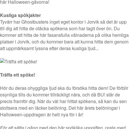
här Halloween-gåvorna!
Kusliga spökjakter
Tyvärr har Ghostbusters inget eget kontor i Jorvik så det är upp
till dig att hitta de otäcka spökena som har tagit över ön. Du
kommer att hitta de här fasansfulla vålnaderna på olika hemliga
platser i Jorvik, och du kommer bara att kunna hitta dem genom
att uppmärksamt lyssna efter deras kusliga ljud...
Träffa ett spöke!
Hör du deras ohyggliga ljud ska du försöka hitta dem! De förblir
osynliga tills du kommer tillräckligt nära, och då BU! står de
precis framför dig. När du väl har hittat spökena, så kan du sen
stoltsera med en läcker belöning. Det här årets belöningar i
Halloween-uppdragen är helt nya för i år!
För att sätta i gång med den här spöklika uppgiften, prata med