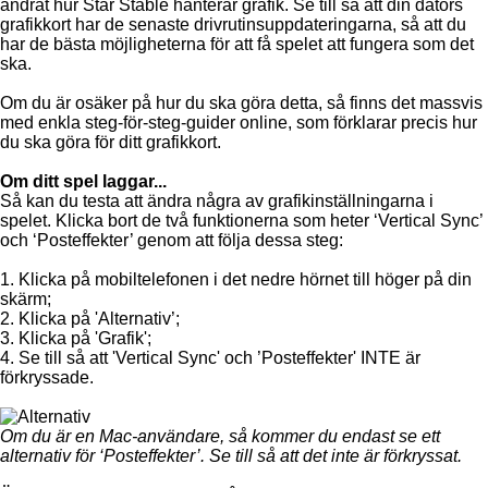
ändrat hur Star Stable hanterar grafik. Se till så att din dators
grafikkort har de senaste drivrutinsuppdateringarna, så att du
har de bästa möjligheterna för att få spelet att fungera som det
ska.
Om du är osäker på hur du ska göra detta, så finns det massvis
med enkla steg-för-steg-guider online, som förklarar precis hur
du ska göra för ditt grafikkort.
Om ditt spel laggar...
Så kan du testa att ändra några av grafikinställningarna i
spelet. Klicka bort de två funktionerna som heter ‘Vertical Sync’
och ‘Posteffekter’ genom att följa dessa steg:
1. Klicka på mobiltelefonen i det nedre hörnet till höger på din
skärm;
2. Klicka på 'Alternativ’;
3. Klicka på 'Grafik';
4. Se till så att 'Vertical Sync' och ’Posteffekter' INTE är
förkryssade.
Om du är en Mac-användare, så kommer du endast se ett
alternativ för ‘Posteffekter’. Se till så att det inte är förkryssat.