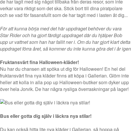
de har tagit med sig något tillbaka från deras resor, som inte
verkar vara riktigt som det ska. Stick bort till dina piratpolare
och se vad för fasansfullt som de har tagit med i lasten åt dig...
För att kunna börja med det här uppdraget behöver du vara
Star Rider och ha gjort färdigt uppdraget där du hjälper Bob
upp ur vattnet som han har fallit ner i. Om du har gjort klart detta
uppdraget förra året, så kommer du inte kunna göra det i år igen
Fruktansvärt fina Halloween-kläder!
Nu har du chansen att spöka ut dig för Halloween! En hel del
fruktansvärt fina nya kläder finns att köpa i Gallerian. Glöm inte
heller att kolla in alla pop up Halloween-butiker som dyker upp
över hela Jorvik. De har några rysliga överraskningar på lager!
Bus eller gotta dig själv i läckra nya stilar!
Du kan också hitta lite nya kläder i Gallerian, så hoppa på