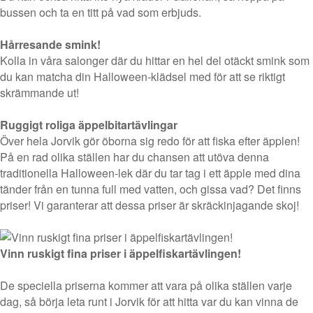
bussen och ta en titt på vad som erbjuds.
Hårresande smink!
Kolla in våra salonger där du hittar en hel del otäckt smink som
du kan matcha din Halloween-klädsel med för att se riktigt
skrämmande ut!
Ruggigt roliga äppelbitartävlingar
Över hela Jorvik gör öborna sig redo för att fiska efter äpplen!
På en rad olika ställen har du chansen att utöva denna
traditionella Halloween-lek där du tar tag i ett äpple med dina
tänder från en tunna full med vatten, och gissa vad? Det finns
priser! Vi garanterar att dessa priser är skräckinjagande skoj!
Vinn ruskigt fina priser i äppelfiskartävlingen!
De speciella priserna kommer att vara på olika ställen varje
dag, så börja leta runt i Jorvik för att hitta var du kan vinna de