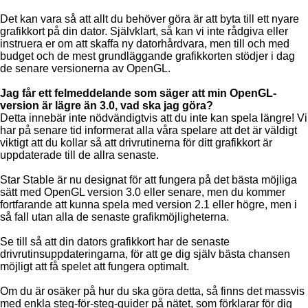
Det kan vara så att allt du behöver göra är att byta till ett nyare
grafikkort på din dator. Självklart, så kan vi inte rådgiva eller
instruera er om att skaffa ny datorhårdvara, men till och med
budget och de mest grundläggande grafikkorten stödjer i dag
de senare versionerna av OpenGL.
Jag får ett felmeddelande som säger att min OpenGL-
version är lägre än 3.0, vad ska jag göra?
Detta innebär inte nödvändigtvis att du inte kan spela längre! Vi
har på senare tid informerat alla våra spelare att det är väldigt
viktigt att du kollar så att drivrutinerna för ditt grafikkort är
uppdaterade till de allra senaste.
Star Stable är nu designat för att fungera på det bästa möjliga
sätt med OpenGL version 3.0 eller senare, men du kommer
fortfarande att kunna spela med version 2.1 eller högre, men i
så fall utan alla de senaste grafikmöjligheterna.
Se till så att din dators grafikkort har de senaste
drivrutinsuppdateringarna, för att ge dig själv bästa chansen
möjligt att få spelet att fungera optimalt.
Om du är osäker på hur du ska göra detta, så finns det massvis
med enkla steg-för-steg-guider på nätet, som förklarar för dig