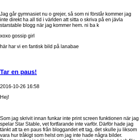
Jag går gymnasiet nu o grejer, så som ni förstår kommer jag
inte direkt ha all tid i världen att sitta o skriva på en jävla
starstable blogg när jag kommer hem. ni ba k
xoxo gossip girl
här har vi en fantisk bild på lanabae
Tar en paus!
2016-10-26 16:58
Hej!
Som jag skrivit innan funkar inte print screen funktionen när jag
spelar Star Stable, vet fortfarande inte varför. Därför hade jag
tänkt att ta en paus från bloggandet ett tag, det skulle ju liksom
vara hur tråkigt som helst om jag inte hade några bilder.