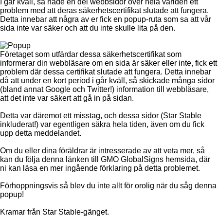
I går kväll, så hade en del webbsidor över hela världen ett
problem med att deras säkerhetscertifikat slutade att fungera.
Detta innebar att några av er fick en popup-ruta som sa att vår
sida inte var säker och att du inte skulle lita på den.
Företaget som utfärdar dessa säkerhetscertifikat som
informerar din webbläsare om en sida är säker eller inte, fick ett
problem där dessa certifikat slutade att fungera. Detta innebar
då att under en kort period i går kväll, så skickade många sidor
(bland annat Google och Twitter!) information till webbläsare,
att det inte var säkert att gå in på sidan.
Detta var däremot ett misstag, och dessa sidor (Star Stable
inkluderat!) var egentligen säkra hela tiden, även om du fick
upp detta meddelandet.
Om du eller dina föräldrar är intresserade av att veta mer, så
kan du följa denna länken till GMO GlobalSigns hemsida, där
ni kan läsa en mer ingående förklaring på detta problemet.
Förhoppningsvis så blev du inte allt för orolig när du såg denna
popup!
Kramar från Star Stable-gänget.