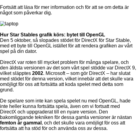
Fortsätt att läsa för mer information och för att se om detta är
något som påverkar dig.
Hur Star Stables grafik körs: bytet till OpenGL
Den 5 oktober, så slopades stödet för DirectX för Star Stable,
med ett byte till OpenGL istället för att rendera grafiken av vårt
spel på din dator.
DirectX var roten till mycket problem för många spelare, och
den äldsta versionen av det som vårt spel stödde var DirectX 9,
vilket släpptes
2002
. Microsoft – som gör DirectX – har slutat
med stödet för denna version, vilket innebär att det skulle vara
omöjligt för oss att fortsätta att koda spelet med detta som
grund.
De spelare som inte kan spela spelet nu med OpenGL, hade
inte heller kunna fortsätta spela, även om vi fortsatt med
DirectX och uppgraderat till en nyare version. Den
bakomliggande tekniken för dessa gamla versioner är nästan
femton år gammal
, och det skulle vara omöjligt för oss att
fortsätta att ha stöd för och använda oss av dessa.