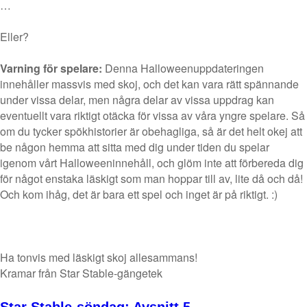
…
Eller?
Varning för spelare:
Denna Halloweenuppdateringen
innehåller massvis med skoj, och det kan vara rätt spännande
under vissa delar, men några delar av vissa uppdrag kan
eventuellt vara riktigt otäcka för vissa av våra yngre spelare. Så
om du tycker spökhistorier är obehagliga, så är det helt okej att
be någon hemma att sitta med dig under tiden du spelar
igenom vårt Halloweeninnehåll, och glöm inte att förbereda dig
för något enstaka läskigt som man hoppar till av, lite då och då!
Och kom ihåg, det är bara ett spel och inget är på riktigt. :)
Ha tonvis med läskigt skoj allesammans!
Kramar från Star Stable-gängetek
Star Stable-söndag: Avsnitt 5