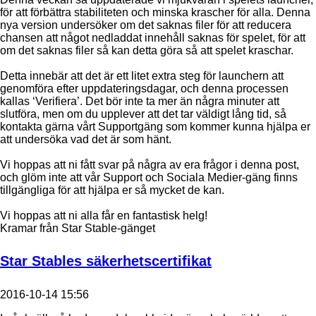
för att förbättra stabiliteten och minska krascher för alla. Denna
nya version undersöker om det saknas filer för att reducera
chansen att något nedladdat innehåll saknas för spelet, för att
om det saknas filer så kan detta göra så att spelet kraschar.
Detta innebär att det är ett litet extra steg för launchern att
genomföra efter uppdateringsdagar, och denna processen
kallas ‘Verifiera’. Det bör inte ta mer än några minuter att
slutföra, men om du upplever att det tar väldigt lång tid, så
kontakta gärna vårt Supportgäng som kommer kunna hjälpa er
att undersöka vad det är som hänt.
Vi hoppas att ni fått svar på några av era frågor i denna post,
och glöm inte att vår Support och Sociala Medier-gäng finns
tillgängliga för att hjälpa er så mycket de kan.
Vi hoppas att ni alla får en fantastisk helg!
Kramar från Star Stable-gänget
Star Stables säkerhetscertifikat
2016-10-14 15:56