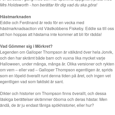
Mrs Holdsworth - hon berättar för dig vad du ska göra!
Hästmarknaden
Eddie och Ferdinand är redo för en vecka med
hästmarknadsaction vid Västkobbens Fiskeby. Eddie sa till oss
att hon hoppas att hästarna inte kommer att bli för rädda!
Vad Gömmer sig i Mörkret?
Legenden om Galloper Thompson är välkänd över hela Jorvik,
och den har skrämt både barn och vuxna lika mycket varje
Halloween, under många, många år. Olika versioner och rykten
om vem – eller vad – Galloper Thompson egentligen är, sprids
som en löpeld överallt runt denna tiden på året, och ingen vet
egentligen vad som faktiskt är sant.
Dikter och historier om Thompson finns överallt, och dessa
läskiga berättelser skrämmer öborna och deras hästar. Men
ändå, de är ju endast fåniga spökhistorier, eller hur?