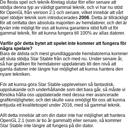
De flesta spel och teknik-företag slutar förr eller senare att
stödja denna typ av väldigt gammal teknik, och vi har nu stöd
för OpenGL från version 2.1 och senare, vilket innebär att vårt
spel stödjer teknik som introducerades
2006
. Detta är tillräckligt
för att omfatta den absoluta majoriten av hemdatorer, och det är
tyvärr inte möjligt för oss att kunna garantera stöd fullt ut för
gammal teknik, för att kunna fungera till 100% av allas datorer.
Varför gör detta bytet att spelet inte kommer att fungera för
några spelare?
Bara de äldsta och mest grundläggande hemdatorerna kommer
att sluta stödja Star Stable från och med nu. Under senare år,
så har grafiken för hemdatorer uppdaterats till den nivå att
gamla datorer inte längre har möjlighet att kunna hantera den
nyare tekniken.
För att kunna göra Star Stable-upplevelsen så fantastisk,
uppslukande och underhållande som det bara går, så måste vi
försöka hålla oss uppdaterade med dessa mer avancerade
grafikmöjligheter, och det skulle vara omöjligt för oss att kunna
erbjuda ett kvalitetsspel under 2016, med så gammal teknik.
Allt detta innebär att om din dator inte har möjlighet att hantera
OpenGL 2.1 (som är tio år gammalt) eller senare, så kommer
Star Stable inte längre att fungera på din dator.