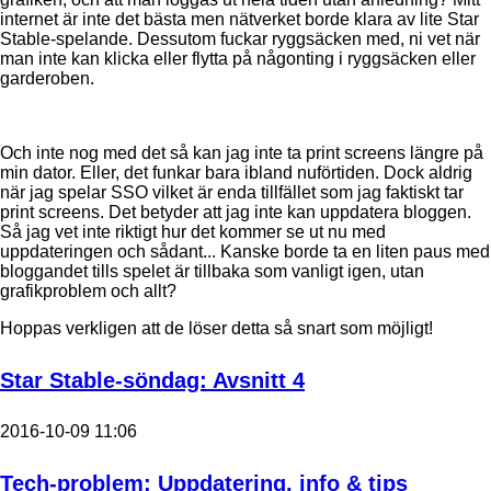
internet är inte det bästa men nätverket borde klara av lite Star
Stable-spelande. Dessutom fuckar ryggsäcken med, ni vet när
man inte kan klicka eller flytta på någonting i ryggsäcken eller
garderoben.
Och inte nog med det så kan jag inte ta print screens längre på
min dator. Eller, det funkar bara ibland nuförtiden. Dock aldrig
när jag spelar SSO vilket är enda tillfället som jag faktiskt tar
print screens. Det betyder att jag inte kan uppdatera bloggen.
Så jag vet inte riktigt hur det kommer se ut nu med
uppdateringen och sådant... Kanske borde ta en liten paus med
bloggandet tills spelet är tillbaka som vanligt igen, utan
grafikproblem och allt?
Hoppas verkligen att de löser detta så snart som möjligt!
Star Stable-söndag: Avsnitt 4
2016-10-09 11:06
Tech-problem: Uppdatering, info & tips