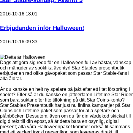
2016-10-16 18:01
Erbjudanden inför Halloween!
2016-10-16 09:33
Dags att göra sig redo för en Halloween full av hästar, vänskap
och mängder av spöklika äventyr! Star Stables presentbutik
erbjuder en rad olika gåvopaket som passar Star Stable-fans i
alla åldrar.
Är du kanske en helt ny spelare på jakt efter ett litet försprång i
spelet? Eller så är du kanske en jätteerfaren Lifetime Star Rider
som bara suktar efter lite tillökning på ditt Star Coins-konto?
Star Stables Presentbutik har just nu finfina kampanjer på Star
Coins och Lifetime-paket som passar för alla spelare och
plånböcker! Dessutom, även om du får din värdekod skickat till
dig direkt till din epost, så är detta bara en osynlig, digital
present; alla våra Halloweenpaket kommer också tillsammans
med ett vackert tryckt presentkort som levereras direkt till