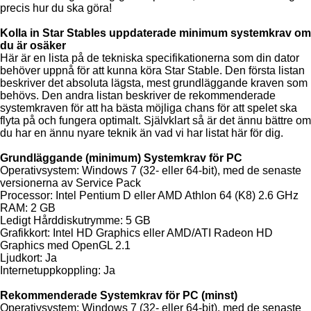
precis hur du ska göra!
Kolla in Star Stables uppdaterade minimum systemkrav om
du är osäker
Här är en lista på de tekniska specifikationerna som din dator
behöver uppnå för att kunna köra Star Stable. Den första listan
beskriver det absoluta lägsta, mest grundläggande kraven som
behövs. Den andra listan beskriver de rekommenderade
systemkraven för att ha bästa möjliga chans för att spelet ska
flyta på och fungera optimalt. Självklart så är det ännu bättre om
du har en ännu nyare teknik än vad vi har listat här för dig.
Grundläggande (minimum) Systemkrav för PC
Operativsystem: Windows 7 (32- eller 64-bit), med de senaste
versionerna av Service Pack
Processor: Intel Pentium D eller AMD Athlon 64 (K8) 2.6 GHz
RAM: 2 GB
Ledigt Hårddiskutrymme: 5 GB
Grafikkort: Intel HD Graphics eller AMD/ATI Radeon HD
Graphics med OpenGL 2.1
Ljudkort: Ja
Internetuppkoppling: Ja
Rekommenderade Systemkrav för PC (minst)
Operativsystem: Windows 7 (32- eller 64-bit), med de senaste