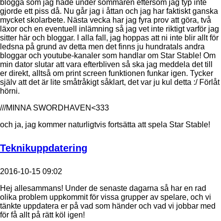
blogga som jag hade under sommaren eftersom jag typ inte
gjorde ett piss då. Nu går jag i åttan och jag har faktiskt ganska
mycket skolarbete. Nästa vecka har jag fyra prov att göra, två
läxor och en eventuell inlämning så jag vet inte riktigt varför jag
sitter här och bloggar. I alla fall, jag hoppas att ni inte blir allt för
ledsna på grund av detta men det finns ju hundratals andra
bloggar och youtube-kanaler som handlar om Star Stable! Om
min dator slutar att vara efterbliven så ska jag meddela det till
er direkt, alltså om print screen funktionen funkar igen. Tycker
själv att det är lite småtråkigt såklart, det var ju kul detta :/ Förlåt
hörni.
///MINNA SWORDHAVEN<333
och ja, jag kommer naturligtvis fortsätta att spela Star Stable!
Teknikuppdatering
2016-10-15 09:02
Hej allesammans! Under de senaste dagarna så har en rad
olika problem uppkommit för vissa grupper av spelare, och vi
tänkte uppdatera er på vad som händer och vad vi jobbar med
för få allt på rätt köl igen!