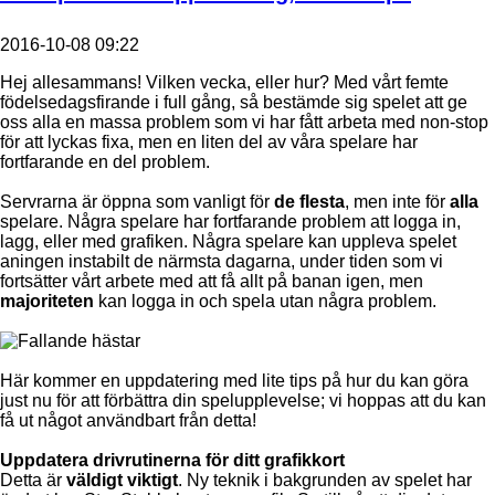
2016-10-08 09:22
Hej allesammans! Vilken vecka, eller hur? Med vårt femte
födelsedagsfirande i full gång, så bestämde sig spelet att ge
oss alla en massa problem som vi har fått arbeta med non-stop
för att lyckas fixa, men en liten del av våra spelare har
fortfarande en del problem.
Servrarna är öppna som vanligt för
de flesta
, men inte för
alla
spelare. Några spelare har fortfarande problem att logga in,
lagg, eller med grafiken. Några spelare kan uppleva spelet
aningen instabilt de närmsta dagarna, under tiden som vi
fortsätter vårt arbete med att få allt på banan igen, men
majoriteten
kan logga in och spela utan några problem.
Här kommer en uppdatering med lite tips på hur du kan göra
just nu för att förbättra din spelupplevelse; vi hoppas att du kan
få ut något användbart från detta!
Uppdatera drivrutinerna för ditt grafikkort
Detta är
väldigt viktigt
. Ny teknik i bakgrunden av spelet har