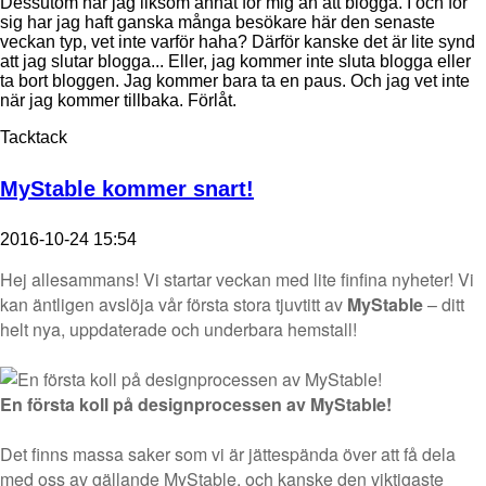
Dessutom har jag liksom annat för mig än att blogga. I och för
sig har jag haft ganska många besökare här den senaste
veckan typ, vet inte varför haha? Därför kanske det är lite synd
att jag slutar blogga... Eller, jag kommer inte sluta blogga eller
ta bort bloggen. Jag kommer bara ta en paus. Och jag vet inte
när jag kommer tillbaka. Förlåt.
Tacktack
MyStable kommer snart!
2016-10-24 15:54
Hej allesammans! Vi startar veckan med lite finfina nyheter! Vi
kan äntligen avslöja vår första stora tjuvtitt av
MyStable
– ditt
helt nya, uppdaterade och underbara hemstall!
En första koll på designprocessen av MyStable!
Det finns massa saker som vi är jättespända över att få dela
med oss av gällande MyStable, och kanske den viktigaste