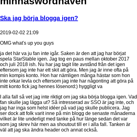
minnaswordhaven
Ska jag börja blogga igen?
2019-02-02 21:09
OMG what's up you guys
ja det här va ju fan inte igår. Saken är den att jag har börjat
spela StarStable igen. Jag tog en paus mellan oktober 2017
och juli 2018 ish. Nu har jag tagit lite avstånd från det igen
eftersom jag inte har ett skit att göra. Men jag är inne ofta på
min kompis konto. Hon har nämligen många hästar som hon
inte orkar levla och eftersom jag inte har någonting att göra på
mitt konto fick jag hennes lösenord:) hyggligt va
I alla fall så vet jag inte riktigt om jag ska börja blogga igen. Vad
fan skulle jag lägga ut? Så intresserad av SSO är jag inte, och
jag har inga som helst idéer på vad jag skulle publicera. Jag
ser dock att folk varit inne på min blogg de senaste månaderna
vilket är lite underligt med tanke på hur länge sedan det var
som jag skrev här men aa shoutout till er i alla fall.
Tanken är
väl att jag ska ändra header och annat också.