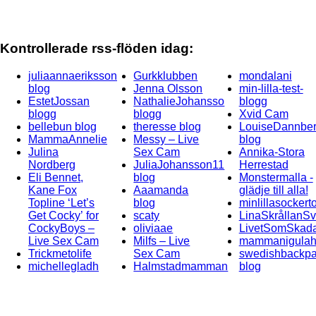
Kontrollerade rss-flöden idag:
juliaannaeriksson
Gurkklubben
mondalani
blog
Jenna Olsson
min-lilla-test-
EstetJossan
NathalieJohansso
blogg
blogg
blogg
Xvid Cam
bellebun blog
theresse blog
LouiseDannbe
MammaAnnelie
Messy – Live
blog
Julina
Sex Cam
Annika-Stora
Nordberg
JuliaJohansson11
Herrestad
Eli Bennet,
blog
Monstermalla -
Kane Fox
Aaamanda
glädje till alla!
Topline ‘Let’s
blog
minlillasockert
Get Cocky’ for
scaty
LinaSkrållanS
CockyBoys –
oliviaae
LivetSomSkad
Live Sex Cam
Milfs – Live
mammanigulah
Trickmetolife
Sex Cam
swedishbackpa
michellegladh
Halmstadmamman
blog