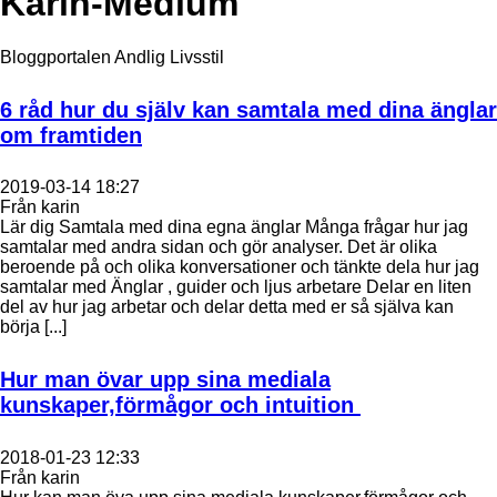
Karin-Medium
Bloggportalen Andlig Livsstil
6 råd hur du själv kan samtala med dina änglar
om framtiden
2019-03-14 18:27
Från karin
Lär dig Samtala med dina egna änglar Många frågar hur jag
samtalar med andra sidan och gör analyser. Det är olika
beroende på och olika konversationer och tänkte dela hur jag
samtalar med Änglar , guider och ljus arbetare Delar en liten
del av hur jag arbetar och delar detta med er så själva kan
börja [...]
Hur man övar upp sina mediala
kunskaper,förmågor och intuition
2018-01-23 12:33
Från karin