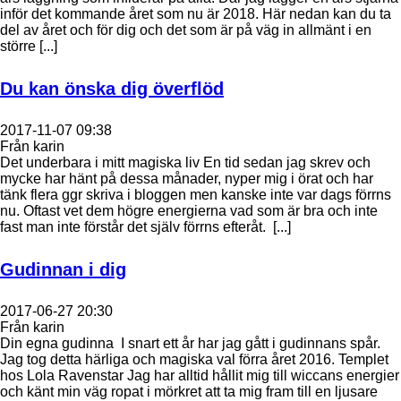
inför det kommande året som nu är 2018. Här nedan kan du ta
del av året och för dig och det som är på väg in allmänt i en
större [...]
Du kan önska dig överflöd
2017-11-07 09:38
Från karin
Det underbara i mitt magiska liv En tid sedan jag skrev och
mycke har hänt på dessa månader, nyper mig i örat och har
tänk flera ggr skriva i bloggen men kanske inte var dags förrns
nu. Oftast vet dem högre energierna vad som är bra och inte
fast man inte förstår det själv förrns efteråt. [...]
Gudinnan i dig
2017-06-27 20:30
Från karin
Din egna gudinna I snart ett år har jag gått i gudinnans spår.
Jag tog detta härliga och magiska val förra året 2016. Templet
hos Lola Ravenstar Jag har alltid hållit mig till wiccans energier
och känt min väg ropat i mörkret att ta mig fram till en ljusare