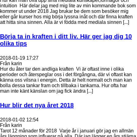
Hur kan man öva upp sina mediala kunskaper,förmågor och
intuition Här delar jag med mig lite av min kommande bok som
kommer ut under 2018 Jag brukar be dem som besöker mig
eller går kurser hos mig börja lyssna inåt och där finna kraften
att hitta sina sinnen. Alla är vi födda med mediala sinnen [...]
Börja ta in kraften i ditt liv. Här ger jag dig 10
olika tips
2018-01-19 17:27
Från karin
Hur du åter tar den andliga kraften Vi är oftast inne i olika
perioder och återspeglar oss i det förgångna, där vi oftast kan
känna oss vilsna i energin. Detta är helt normalt och man kan
bolla dessa tankar fram och tillbaka i tankarna. Hur ofta har
man inte känt känslan om jag fick ändra [...]
Hur blir det nya året 2018
2018-01-02 12:54
Från karin
Tarot 12 månader för 2018 Varje år i januari gör jag en allmän
års läggning som influerar på alla. Där jag lägger en års stjärna