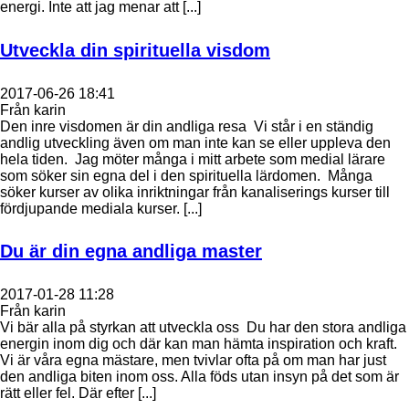
energi. Inte att jag menar att [...]
Utveckla din spirituella visdom
2017-06-26 18:41
Från karin
Den inre visdomen är din andliga resa Vi står i en ständig
andlig utveckling även om man inte kan se eller uppleva den
hela tiden. Jag möter många i mitt arbete som medial lärare
som söker sin egna del i den spirituella lärdomen. Många
söker kurser av olika inriktningar från kanaliserings kurser till
fördjupande mediala kurser. [...]
Du är din egna andliga master
2017-01-28 11:28
Från karin
Vi bär alla på styrkan att utveckla oss Du har den stora andliga
energin inom dig och där kan man hämta inspiration och kraft.
Vi är våra egna mästare, men tvivlar ofta på om man har just
den andliga biten inom oss. Alla föds utan insyn på det som är
rätt eller fel. Där efter [...]