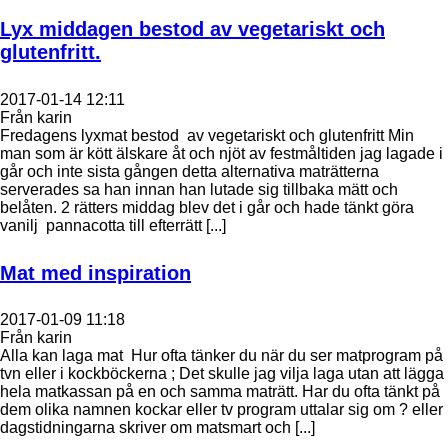
Lyx middagen bestod av vegetariskt och
glutenfritt.
2017-01-14 12:11
Från karin
Fredagens lyxmat bestod av vegetariskt och glutenfritt Min
man som är kött älskare åt och njöt av festmåltiden jag lagade i
går och inte sista gången detta alternativa maträtterna
serverades sa han innan han lutade sig tillbaka mätt och
belåten. 2 rätters middag blev det i går och hade tänkt göra
vanilj pannacotta till efterrätt [...]
Mat med inspiration
2017-01-09 11:18
Från karin
Alla kan laga mat Hur ofta tänker du när du ser matprogram på
tvn eller i kockböckerna ; Det skulle jag vilja laga utan att lägga
hela matkassan på en och samma maträtt. Har du ofta tänkt på
dem olika namnen kockar eller tv program uttalar sig om ? eller
dagstidningarna skriver om matsmart och [...]