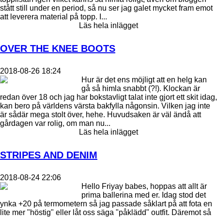
stått still under en period, så nu ser jag galet mycket fram emot
att leverera material på topp. I...
Läs hela inlägget
OVER THE KNEE BOOTS
2018-08-26 18:24
Hur är det ens möjligt att en helg kan
gå så himla snabbt (?!). Klockan är
redan över 18 och jag har bokstavligt talat inte gjort ett skit idag,
kan bero på världens värsta bakfylla någonsin. Vilken jag inte
är sådär mega stolt över, hehe. Huvudsaken är väl ändå att
gårdagen var rolig, om man nu...
Läs hela inlägget
STRIPES AND DENIM
2018-08-24 22:06
Hello Friyay babes, hoppas att allt är
prima ballerina med er. Idag stod det
ynka +20 på termometern så jag passade såklart på att fota en
lite mer "höstig" eller låt oss säga "påklädd" outfit. Däremot så