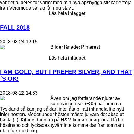
var det alldeles för varmt med min nya apsnygga stickade tröja
från Veromoda så jag får nog stay...
Läs hela inlägget
FALL 2018
2018-08-24 12:15
Bilder lånade: Pinterest
Läs hela inlägget
I AM GOLD, BUT I PREFER SILVER, AND THAT
´S OK!
2018-08-22 14:33
Även om jag fortfarande njuter av
sommar och sol (+30) här hemma i
Tyskland så kan jag såklart inte låta bli att inhandla lite nytt
inför hösten. Modet under hösten måste ju vara det absolut
bästa (!!). Kilade därför in på H&M tidigare idag för att få lite
höstinspo och lyckades tyvärr inte komma därifrån tomhänt
utan fick med mig...