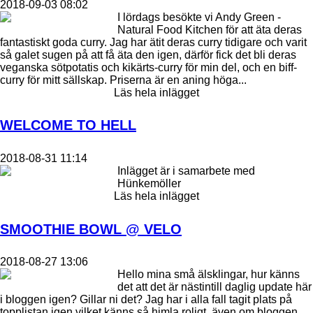
2018-09-03 08:02
I lördags besökte vi Andy Green -
Natural Food Kitchen för att äta deras
fantastiskt goda curry. Jag har ätit deras curry tidigare och varit
så galet sugen på att få äta den igen, därför fick det bli deras
veganska sötpotatis och kikärts-curry för min del, och en biff-
curry för mitt sällskap. Priserna är en aning höga...
Läs hela inlägget
WELCOME TO HELL
2018-08-31 11:14
Inlägget är i samarbete med
Hünkemöller
Läs hela inlägget
SMOOTHIE BOWL @ VELO
2018-08-27 13:06
Hello mina små älsklingar, hur känns
det att det är nästintill daglig update här
i bloggen igen? Gillar ni det? Jag har i alla fall tagit plats på
topplistan igen vilket känns så himla roligt, även om bloggen