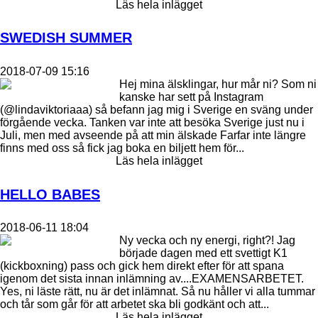
Läs hela inlägget
SWEDISH SUMMER
2018-07-09 15:16
Hej mina älsklingar, hur mår ni? Som ni
kanske har sett på Instagram
(@lindaviktoriaaa) så befann jag mig i Sverige en sväng under
förgående vecka. Tanken var inte att besöka Sverige just nu i
Juli, men med avseende på att min älskade Farfar inte längre
finns med oss så fick jag boka en biljett hem för...
Läs hela inlägget
HELLO BABES
2018-06-11 18:04
Ny vecka och ny energi, right?! Jag
började dagen med ett svettigt K1
(kickboxning) pass och gick hem direkt efter för att spana
igenom det sista innan inlämning av....EXAMENSARBETET.
Yes, ni läste rätt, nu är det inlämnat. Så nu håller vi alla tummar
och tår som går för att arbetet ska bli godkänt och att...
Läs hela inlägget