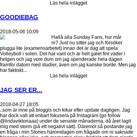
Läs hela inlägget
GOODIEBAG
2018-05-06 10:09
Hallå alla Sunday Fans, hur mår
ni? Just nu sitter jag och försöker
plugga lite (examensarbetet) innan det är dag att spela
Volleyboll i solen. Det har varit och är helt galet fint väder i
helgen och jag vore dum om jag spenderade hela dagen
framför datorn med studier, även om jag kanske borde. Men jag
har faktiskt...
Läs hela inlägget
JAG SER ER...
2018-04-27 18:05
..som är inne på bloggis och kikar efter update dagligen. Jag
har dock valt att enbart fokusera på Instagram (go follow
@lindaviktoriaaa) under de senaste månaderna, då året tagit
mig med storm (på ett negativt sätt). Däremot så postande jag
en fråga i min Stories häromdagen om frågade om ni saknade