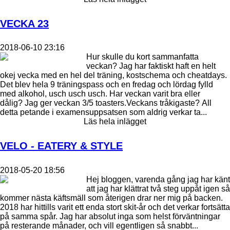
VECKA 23
2018-06-10 23:16
Hur skulle du kort sammanfatta
veckan? Jag har faktiskt haft en helt
okej vecka med en hel del träning, kostschema och cheatdays.
Det blev hela 9 träningspass och en fredag och lördag fylld
med alkohol, usch usch usch. Har veckan varit bra eller
dålig? Jag ger veckan 3/5 toasters.Veckans tråkigaste? All
detta petande i examensuppsatsen som aldrig verkar ta...
Läs hela inlägget
VELO - EATERY & STYLE
2018-05-20 18:56
Hej bloggen, varenda gång jag har känt
att jag har klättrat två steg uppåt igen så
kommer nästa käftsmäll som återigen drar ner mig på backen.
2018 har hittills varit ett enda stort skit-år och det verkar fortsätta
på samma spår. Jag har absolut inga som helst förväntningar
på resterande månader, och vill egentligen så snabbt...