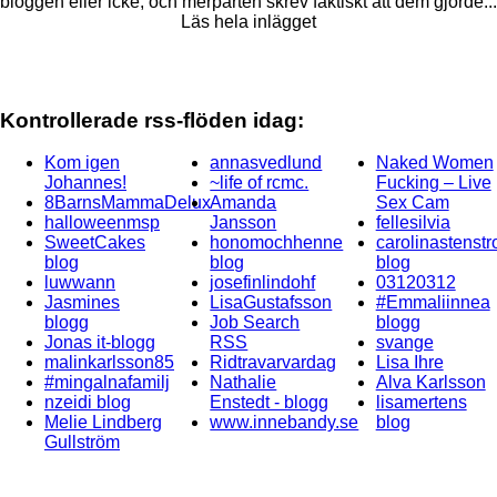
bloggen eller icke, och merparten skrev faktiskt att dem gjorde...
Läs hela inlägget
Kontrollerade rss-flöden idag:
Kom igen
annasvedlund
Naked Women
Johannes!
~life of rcmc.
Fucking – Live
8BarnsMammaDelux
Amanda
Sex Cam
halloweenmsp
Jansson
fellesilvia
SweetCakes
honomochhenne
carolinastenst
blog
blog
blog
luwwann
josefinlindohf
03120312
Jasmines
LisaGustafsson
#Emmaliinnea
blogg
Job Search
blogg
Jonas it-blogg
RSS
svange
malinkarlsson85
Ridtravarvardag
Lisa Ihre
#mingalnafamilj
Nathalie
Alva Karlsson
nzeidi blog
Enstedt - blogg
lisamertens
Melie Lindberg
www.innebandy.se
blog
Gullström