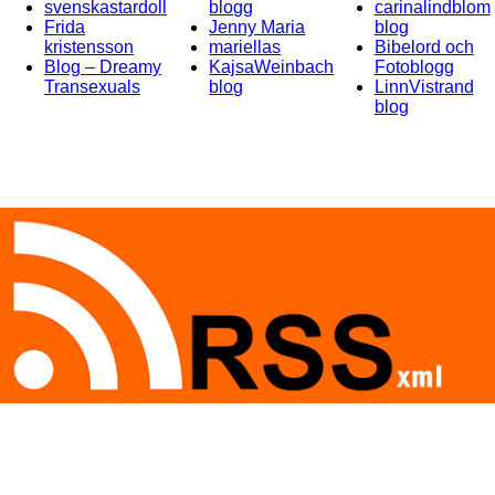
svenskastardoll
blogg
carinalindblom
Frida
Jenny Maria
blog
kristensson
mariellas
Bibelord och
Blog – Dreamy
KajsaWeinbach
Fotoblogg
Transexuals
blog
LinnVistrand
blog