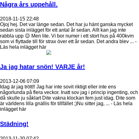
Några års uppehåll.
2018-11-15 22:48
Ojoj hej. Det var länge sedan. Det har ju hänt ganska mycket
sedan sista inlägget för ett antal år sedan. Allt kan jag inte
rabbla upp 😉 Men lite. Vi bor numer i ett stort hus på 400kvm
som vi flyttade till för strax över ett år sedan. Det andra blev ... -
Läs hela inlägget här
Ja jag hatar snön! VARJE år!
2013-12-06 07:09
Idag är jag trött!! Jag har inte sovit riktigt eller inte ens
någorlunda på flera veckor. Inatt sov jag i princip ingenting, och
då skulle ju såklart Dite vakna klockan fem just idag. Dite som
är världens lilla gnällis för tillfället ;)Nu sitter jag, ... - Läs hela
inlägget här
Städning!
2013-11-20 07:42