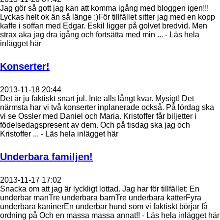
Jag gör så gott jag kan att komma igång med bloggen igen!!!
Lyckas helt ok än så länge ;)För tillfället sitter jag med en kopp
kaffe i soffan med Edgar. Eskil ligger på golvet bredvid. Men
strax aka jag dra igång och fortsätta med min ... - Läs hela
inlägget här
Konserter!
2013-11-18 20:44
Det är ju faktiskt snart jul. Inte alls långt kvar. Mysigt! Det
närmsta har vi två konserter inplanerade också. På lördag ska
vi se Ossler med Daniel och Maria. Kristoffer får biljetter i
födelsedagspresent av dem. Och på tisdag ska jag och
Kristoffer ... - Läs hela inlägget här
Underbara familjen!
2013-11-17 17:02
Snacka om att jag är lyckligt lottad. Jag har för tillfället: En
underbar manTre underbara barnTre underbara katterFyra
underbara kaninerEn underbar hund som vi faktiskt börjar få
ordning på Och en massa massa annat!! - Läs hela inlägget här