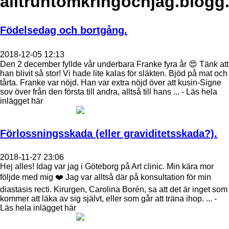
alltruntomkringochjag.blogg
Födelsedag och bortgång.
2018-12-05 12:13
Den 2 december fyllde vår underbara Franke fyra år 😍 Tänk att
han blivit så stor! Vi hade lite kalas för släkten. Bjöd på mat och
tårta. Franke var nöjd. Han var extra nöjd över att kusin-Signe
sov över från den första till andra, alltså till hans ... - Läs hela
inlägget här
Förlossningsskada (eller graviditetsskada?).
2018-11-27 23:06
Hej alles! Idag var jag i Göteborg på Art clinic. Min kära mor
följde med mig ❤️ Jag var alltså där på konsultation för min
diastasis recti. Kirurgen, Carolina Borén, sa att det är inget som
kommer att läka av sig självt, eller som går att träna ihop. ... -
Läs hela inlägget här