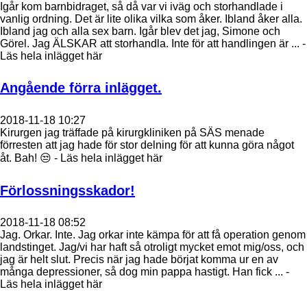
Igår kom barnbidraget, så då var vi iväg och storhandlade i
vanlig ordning. Det är lite olika vilka som åker. Ibland åker alla.
Ibland jag och alla sex barn. Igår blev det jag, Simone och
Görel. Jag ÄLSKAR att storhandla. Inte för att handlingen är ... -
Läs hela inlägget här
Angående förra inlägget.
2018-11-18 10:27
Kirurgen jag träffade på kirurgkliniken på SÄS menade
förresten att jag hade för stor delning för att kunna göra något
åt. Bah! 😒 - Läs hela inlägget här
Förlossningsskador!
2018-11-18 08:52
Jag. Orkar. Inte. Jag orkar inte kämpa för att få operation genom
landstinget. Jag/vi har haft så otroligt mycket emot mig/oss, och
jag är helt slut. Precis när jag hade börjat komma ur en av
många depressioner, så dog min pappa hastigt. Han fick ... -
Läs hela inlägget här