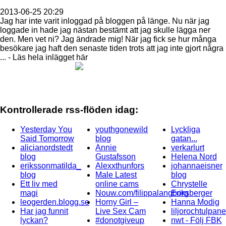
2013-06-25 20:29
Jag har inte varit inloggad på bloggen på länge. Nu när jag
loggade in hade jag nästan bestämt att jag skulle lägga ner
den. Men vet ni? Jag ändrade mig! När jag fick se hur många
besökare jag haft den senaste tiden trots att jag inte gjort några
... - Läs hela inlägget här
Kontrollerade rss-flöden idag:
Yesterday You
youthgonewild
Lyckliga
Said Tomorrow
blog
gatan...
alicianordstedt
Annie
verkarlurt
blog
Gustafsson
Helena Nord
erikssonmatilda_
Alexxthunfors
johannaeisner
blog
Male Latest
blog
Ett liv med
online cams
Chrystelle
magi
Nouw.com/filippalangborg
Eriksberger
leogerden.blogg.se
Horny Girl –
Hanna Modig
Har jag funnit
Live Sex Cam
liljorochtulpan
lyckan?
#donotgiveup
nwt - Följ FBK