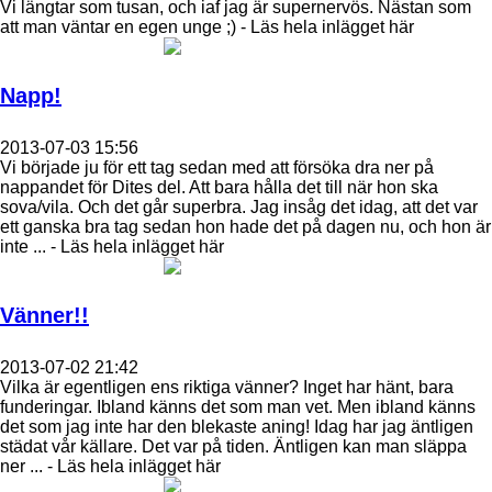
Vi längtar som tusan, och iaf jag är supernervös. Nästan som
att man väntar en egen unge ;) - Läs hela inlägget här
Napp!
2013-07-03 15:56
Vi började ju för ett tag sedan med att försöka dra ner på
nappandet för Dites del. Att bara hålla det till när hon ska
sova/vila. Och det går superbra. Jag insåg det idag, att det var
ett ganska bra tag sedan hon hade det på dagen nu, och hon är
inte ... - Läs hela inlägget här
Vänner!!
2013-07-02 21:42
Vilka är egentligen ens riktiga vänner? Inget har hänt, bara
funderingar. Ibland känns det som man vet. Men ibland känns
det som jag inte har den blekaste aning! Idag har jag äntligen
städat vår källare. Det var på tiden. Äntligen kan man släppa
ner ... - Läs hela inlägget här