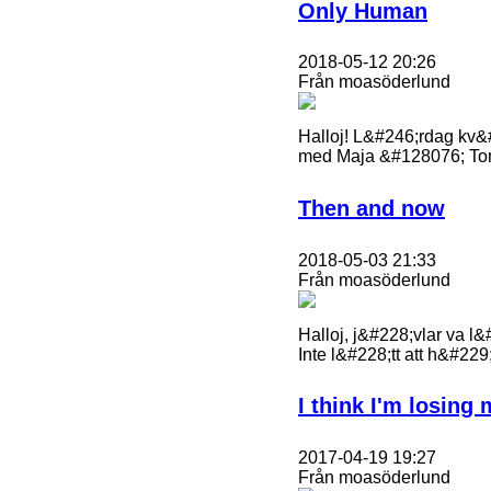
Only Human
2018-05-12 20:26
Från moasöderlund
Halloj! L&#246;rdag kv&#
med Maja &#128076; Tom
Then and now
2018-05-03 21:33
Från moasöderlund
Halloj, j&#228;vlar va 
Inte l&#228;tt att h&#22
I think I'm losin
2017-04-19 19:27
Från moasöderlund