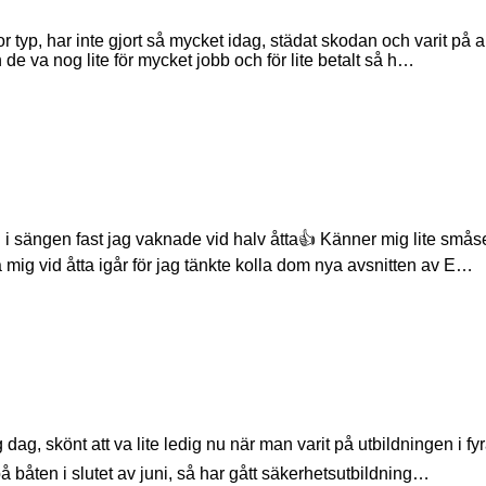
glor typ, har inte gjort så mycket idag, städat skodan och varit på a
 de va nog lite för mycket jobb och för lite betalt så h…
 sängen fast jag vaknade vid halv åtta👍 Känner mig lite småseg 
a mig vid åtta igår för jag tänkte kolla dom nya avsnitten av E…
 dag, skönt att va lite ledig nu när man varit på utbildningen i f
på båten i slutet av juni, så har gått säkerhetsutbildning…