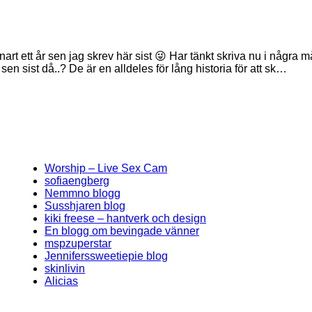
snart ett år sen jag skrev här sist 😜 Har tänkt skriva nu i några
sen sist då..? De är en alldeles för lång historia för att sk…
Worship – Live Sex Cam
sofiaengberg
Nemmno blogg
Susshjaren blog
kiki freese – hantverk och design
En blogg om bevingade vänner
mspzuperstar
Jenniferssweetiepie blog
skinlivin
Alicias