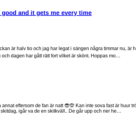
 good and it gets me every time
ckan är halv tio och jag har legat i sängen några timmar nu, är h
ng och dagen har gått rätt fort vilket är skönt. Hoppas mo…
 annat eftersom de fan är natt 😎🙊 Kan inte sova fast är huur trö
ig skitdag, igår va de en skitkväll.. De går upp och ner he…