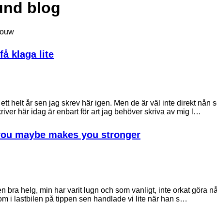
und blog
Nouw
å klaga lite
tt helt år sen jag skrev här igen. Men de är väl inte direkt nån
kriver här idag är enbart för art jag behöver skriva av mig l…
 you maybe makes you stronger
n bra helg, min har varit lugn och som vanligt, inte orkat göra nå
om i lastbilen på tippen sen handlade vi lite när han s…