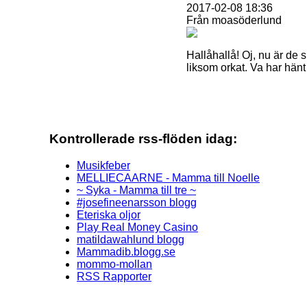
2017-02-08 18:36
Från moasöderlund
Hallåhallå! Oj, nu är de 
liksom orkat. Va har hänt 
Kontrollerade rss-flöden idag:
Musikfeber
MELLIECAARNE - Mamma till Noelle
~ Syka - Mamma till tre ~
#josefineenarsson blogg
Eteriska oljor
Play Real Money Casino
matildawahlund blogg
Mammadib.blogg.se
mommo-mollan
RSS Rapporter