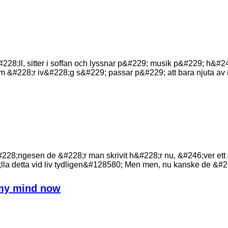
228;ll, sitter i soffan och lyssnar p&#229; musik p&#229; h&#
 &#228;r iv&#228;g s&#229; passar p&#229; att bara njuta a
l&#228;ngesen de &#228;r man skrivit h&#228;r nu, &#246;ver e
9;lla detta vid liv tydligen&#128580; Men men, nu kanske de &#
g my mind now