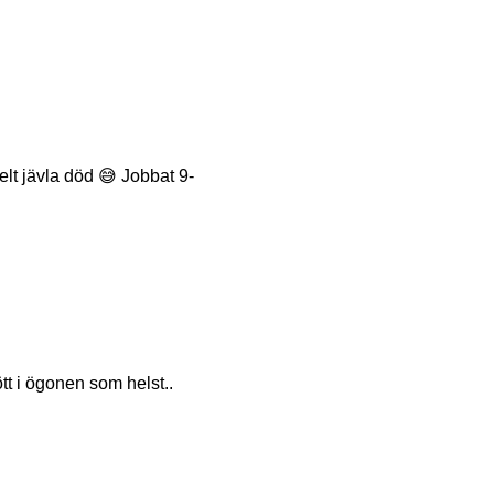
elt jävla död 😅 Jobbat 9-
tt i ögonen som helst..