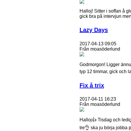
Halloj! Sitter i soffan å 
gick bra på intervjun men
Lazy Days
2017-04-13 09:05
Från moasöderlund
Godmorgon! Ligger ännu i
typ 12 timmar, gick och l
Fix å trix
2017-04-11 16:23
Från moasöderlund
Halloj👍 Tisdag och ledig
tre👌 ska ju börja jobba 