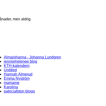
 månader, men aldrig
Almajohanna - Johanna Lundgren
jenniiehelenee blog
KTH-kalendern
Untitled
Hannah Almerud
Emma Nyström
mamame
Karolina
patriciafoton blogg