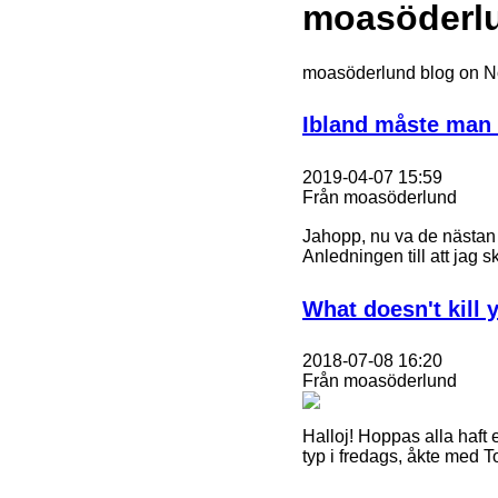
moasöderl
moasöderlund blog on 
Ibland måste man f
2019-04-07 15:59
Från moasöderlund
Jahopp, nu va de nästan e
Anledningen till att jag s
What doesn't kill
2018-07-08 16:20
Från moasöderlund
Halloj! Hoppas alla haft e
typ i fredags, åkte med T