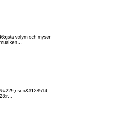
246;gsta volym och myser
v musiken…
tt &#229;r sen&#128514;
228;r…