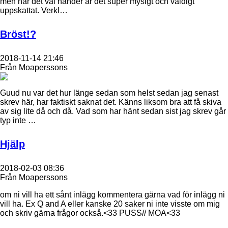
men när det väl händer är det super mysigt och väldigt
uppskattat. Verkl…
Bröst!?
2018-11-14 21:46
Från Moaperssons
Guud nu var det hur länge sedan som helst sedan jag senast
skrev här, har faktiskt saknat det. Känns liksom bra att få skiva
av sig lite då och då. Vad som har hänt sedan sist jag skrev går
typ inte …
Hjälp
2018-02-03 08:36
Från Moaperssons
om ni vill ha ett sånt inlägg kommentera gärna vad för inlägg ni
vill ha. Ex Q and A eller kanske 20 saker ni inte visste om mig
och skriv gärna frågor också.<33 PUSS// MOA<33