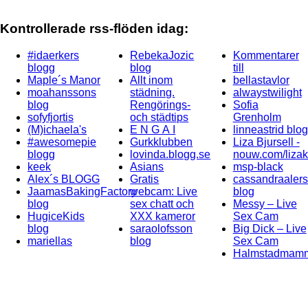
Kontrollerade rss-flöden idag:
#idaerkers
RebekaJozic
Kommentarer
blogg
blog
till
Maple´s Manor
Allt inom
bellastavlor
moahanssons
städning.
alwaystwilight
blog
Rengörings-
Sofia
sofyfjortis
och städtips
Grenholm
(M)ichaela's
E N G A I
linneastrid blog
#awesomepie
Gurkklubben
Liza Bjursell -
blogg
lovinda.blogg.se
nouw.com/liza
keek
Asians
msp-black
Alex´s BLOGG
Gratis
cassandraaler
JaamasBakingFactory
webcam: Live
blog
blog
sex chatt och
Messy – Live
HugiceKids
XXX kameror
Sex Cam
blog
saraolofsson
Big Dick – Live
mariellas
blog
Sex Cam
Halmstadmam