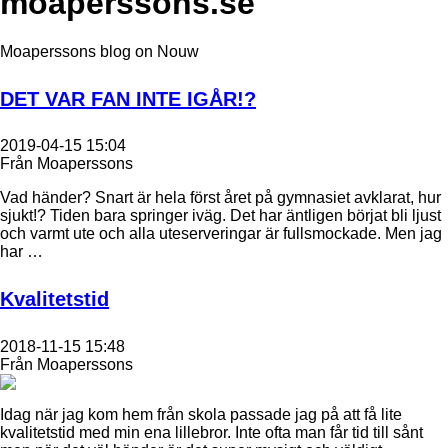
moaperssons.se
Moaperssons blog on Nouw
DET VAR FAN INTE IGÅR!?
2019-04-15 15:04
Från Moaperssons
Vad händer? Snart är hela först året på gymnasiet avklarat, hur
sjukt!? Tiden bara springer iväg. Det har äntligen börjat bli ljust
och varmt ute och alla uteserveringar är fullsmockade. Men jag
har …
Kvalitetstid
2018-11-15 15:48
Från Moaperssons
Idag när jag kom hem från skola passade jag på att få lite
kvalitetstid med min ena lillebror. Inte ofta man får tid till sånt