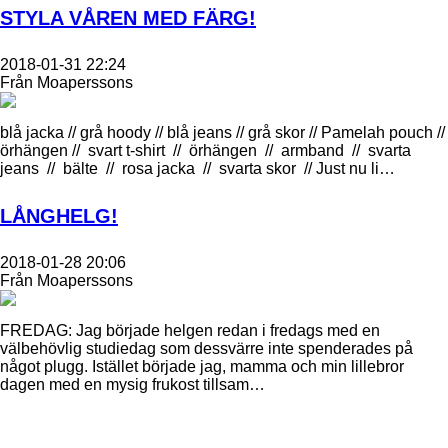
STYLA VÅREN MED FÄRG!
2018-01-31 22:24
Från Moaperssons
blå jacka // grå hoody // blå jeans // grå skor // Pamelah pouch //
örhängen // ​ svart t-shirt // örhängen // armband // svarta
jeans // bälte // rosa jacka // svarta skor // Just nu li…
LÅNGHELG!
2018-01-28 20:06
Från Moaperssons
FREDAG: Jag började helgen redan i fredags med en
välbehövlig studiedag som dessvärre inte spenderades på
något plugg. Istället började jag, mamma och min lillebror
dagen med en mysig frukost tillsam…