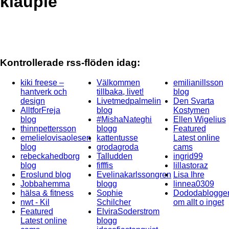
klaupie
Kontrollerade rss-flöden idag:
kiki freese –
Välkommen
emilianillsson
hantverk och
tillbaka, livet!
blog
design
Livetmedpalmelin
Den Svarta
AlltforFreja
blog
Kostymen
blog
#MishaNateghi
Ellen Wigelius
thinnpettersson
blogg
Featured
emelielovisaolesen
kattentusse
Latest online
blog
grodagroda
cams
rebeckahedborg
Talludden
ingrid99
blog
fifffis
lillastoraz
Eroslund blog
Evelinakarlssongren
Lisa Ihre
Jobbahemma
blogg
linnea0309
hälsa & fitness
Sophie
Dododablogge
nwt - Kil
Schilcher
om allt o inget
Featured
ElviraSoderstrom
Latest online
blogg